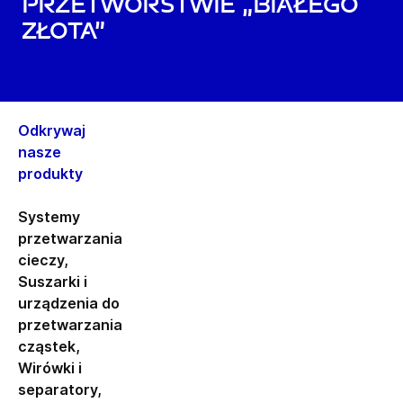
przetwórstwie „białego
złota”
Odkrywaj
nasze
produkty
Systemy
przetwarzania
cieczy
,
Suszarki i
urządzenia do
przetwarzania
cząstek
,
Wirówki i
separatory
,