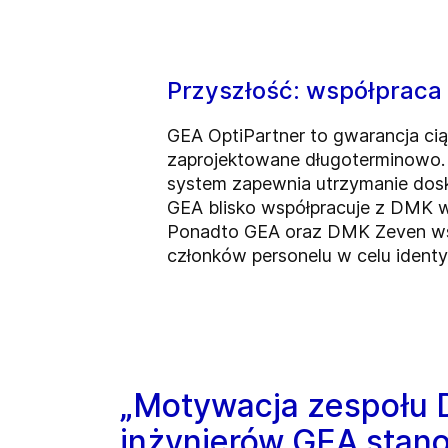
Przyszłość: współpraca
GEA OptiPartner to gwarancja cią
zaprojektowane długoterminowo. P
system zapewnia utrzymanie dosk
GEA blisko współpracuje z DMK w c
Ponadto GEA oraz DMK Zeven wspó
członków personelu w celu identyf
„Motywacja zespołu 
inżynierów GEA stano