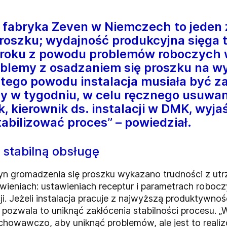
fabryka Zeven w Niemczech to jeden 
oszku; wydajność produkcyjna sięga tu
 roku z powodu problemów roboczych w
blemy z osadzaniem się proszku na wy
Z tego powodu instalacja musiała być 
azy w tygodniu, w celu ręcznego usuw
, kierownik ds. instalacji w DMK, wyja
abilizować proces” – powiedział.
 stabilną obsługę
yn gromadzenia się proszku wykazano trudności z utr
eniach: ustawieniach receptur i parametrach roboc
 Jeżeli instalacja pracuje z najwyższą produktywności
pozwala to uniknąć zakłócenia stabilności procesu. „Wł
achowawczo, aby uniknąć problemów, ale jest to real