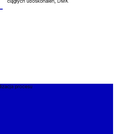
ciągłych udoskonaleń, DMK
—