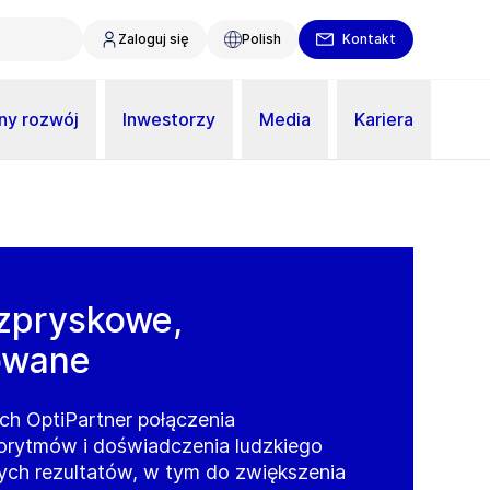
Zaloguj się
Polish
Kontakt
y rozwój
Inwestorzy
Media
Kariera
zpryskowe,
owane
h OptiPartner połączenia
rytmów i doświadczenia ludzkiego
ych rezultatów, w tym do zwiększenia