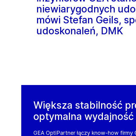
niewiarygodnych ud
mówi Stefan Geils, spe
udoskonaleń, DMK
Większa stabilność p
optymalna wydajność
GEA OptiPartner łączy know-how firmy 