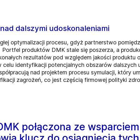
 nad dalszymi udoskonaleniami
głej optymalizacji procesu, gdyż partnerstwo pomiędz
ortfel produktów DMK stale się poszerza, a produkcj
onałych rezultatów pod względem jakości produktu o
elu identyfikacji potencjalnych obszarów dalszych ud
łpracują nad projektem procesu symulacji, który um
ikacji zagrożeń, co jest częścią firmowej polityki zdr
DMK połączona ze wsparciem
wią klucz do osiągnięcia tych