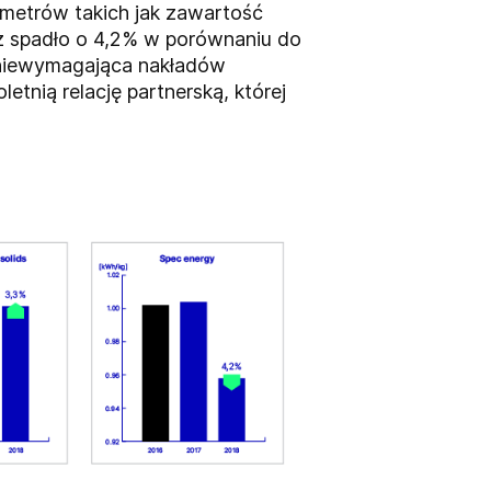
metrów takich jak zawartość
ież spadło o 4,2% w porównaniu do
a niewymagająca nakładów
tnią relację partnerską, której