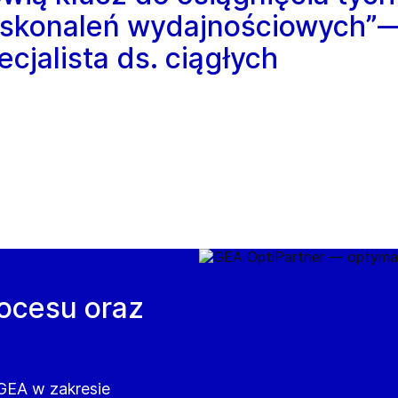
oskonaleń wydajnościowych”
cjalista ds. ciągłych
rocesu oraz
GEA w zakresie