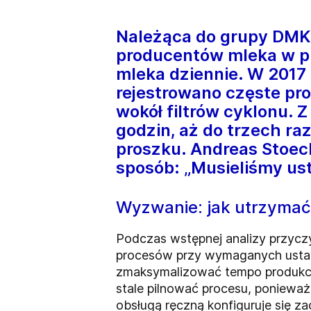
Należąca do grupy DMK 
producentów mleka w pr
mleka dziennie. W 2017
rejestrowano częste pro
wokół filtrów cyklonu. 
godzin, aż do trzech r
proszku. Andreas Stoeck
sposób: „Musieliśmy ust
Wyzwanie: jak utrzymać
Podczas wstępnej analizy przycz
procesów przy wymaganych ustawi
zmaksymalizować tempo produkcji.
stale pilnować procesu, ponieważ 
obsługą ręczną konfiguruje się z