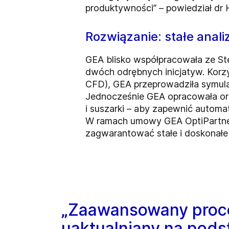
produktywności” – powiedział dr 
Rozwiązanie: stałe anal
GEA blisko współpracowała ze St
dwóch odrębnych inicjatyw. Korzy
CFD), GEA przeprowadziła symulac
Jednocześnie GEA opracowała ora
i suszarki – aby zapewnić automa
W ramach umowy GEA OptiPartner
zagwarantować stałe i doskonałe 
„Zaawansowany proce
uaktualniany na pod