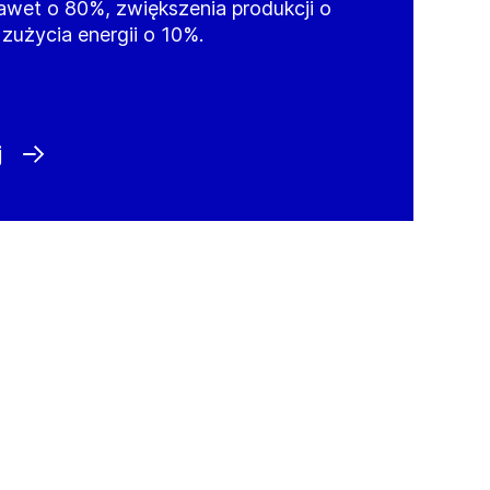
awet o 80%, zwiększenia produkcji o
zużycia energii o 10%.
j