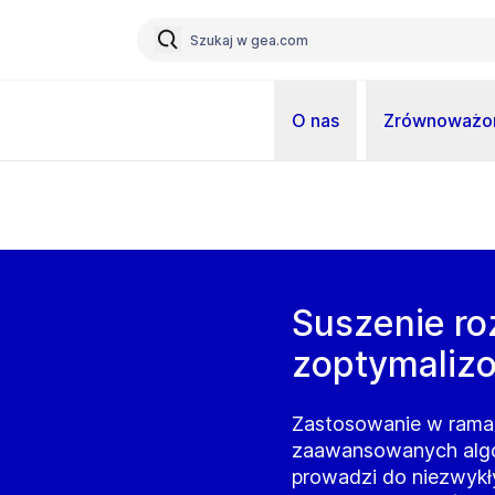
O nas
Zrównoważon
Suszenie ro
zoptymaliz
Zastosowanie w ramac
zaawansowanych algo
prowadzi do niezwykł