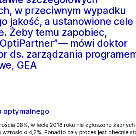
ych, w przeciwnym wypadku
go jakość, a ustanowione cele
te. Żeby temu zapobiec,
OptiPartner”— mówi doktor
or ds. zarządzania programe
owe, GEA
do optymalnego
ością 98%, w lecie 2018 roku nie zgłoszono żadnych 
wzrosło o 4,2%. Ponadto cały proces jest obecnie stab