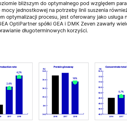
poziomie bliższym do optymalnego pod względem para
ie mocy jednostkowej na potrzeby linii suszenia równ
em optymalizacji procesu, jest oferowany jako usług
 OptiPartner spółki GEA i DMK Zeven zawarły wielole
prawianie długoterminowych korzyści.