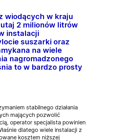
z wiodących w kraju
taj 2 milionów litrów
 instalacji
locie suszarki oraz
zamykana na wiele
ania nagromadzonego
śnia to w bardzo prosty
zymaniem stabilnego działania
zych mających pozwolić
ą, operator specjalista powinien
aśnie dlatego wiele instalacji z
izowane kosztem niższej