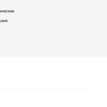
ические
й
дные