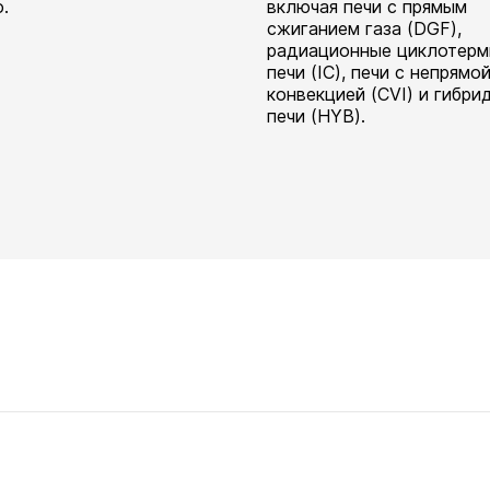
.
включая печи с прямым
сжиганием газа (DGF),
радиационные циклотерм
печи (IC), печи с непрямо
конвекцией (CVI) и гибри
печи (HYB).