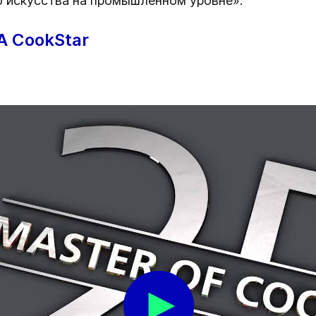
о искусства на промышленном уровне».
A CookStar