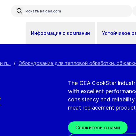
Информация о компании
Устойчивое р
 п...
/
Оборудование для тепловой обработки, обжарки,
The GEA CookStar industri
with excellent performance 
r
consistency and reliability
meat replacement products,
Свяжитесь с нами