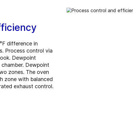
fficiency
°F difference in
. Process control via
ook. Dewpoint
g chamber. Dewpoint
two zones. The oven
ach zone with balanced
rated exhaust control.