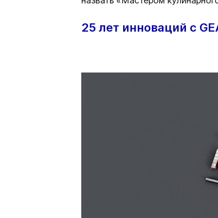
назвать «Мастером кулинарног
25 лет инноваций с GE