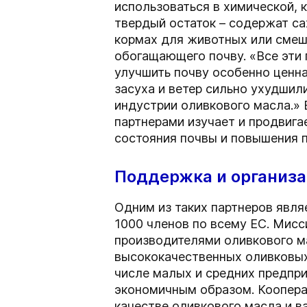
использоваться в химической,
твердый остаток – содержат са
кормах для животных или смеш
обогащающего почву. «Все эти 
улучшить почву особенно ценна
засуха и ветер сильно ухудшил
индустрии оливкового масла.» 
партнерами изучает и продвиг
состояния почвы и повышения 
Поддержка и организ
Одним из таких партнеров явля
1000 членов по всему ЕС. Мисс
производителями оливкового ма
высококачественных оливковых 
числе малых и средних предпри
экономичным образом. Коопера
качестве оливкового масла и 