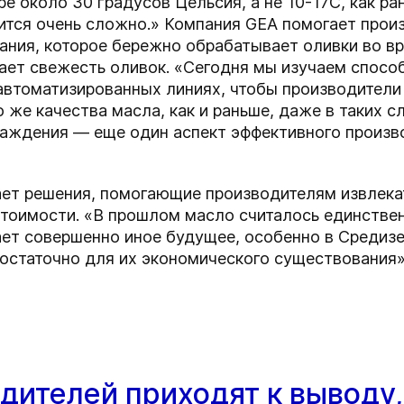
 около 30 градусов Цельсия, а не 10-17C, как ра
ится очень сложно.» Компания GEA помогает прои
ния, которое бережно обрабатывает оливки во вре
ает свежесть оливок. «Сегодня мы изучаем спосо
автоматизированных линиях, чтобы производители 
о же качества масла, как и раньше, даже в таких 
аждения — еще один аспект эффективного произв
ает решения, помогающие производителям извлека
стоимости. «В прошлом масло считалось единстве
ет совершенно иное будущее, особенно в Средизе
достаточно для их экономического существования
дителей приходят к выводу,