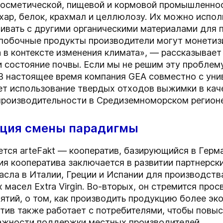
 косметической, пищевой и кормовой промышленно
хар, белок, крахмал и целлюлозу. Их можно исполь
ивать с другими органическими материалами для п
побочные продукты производители могут монетизи
 в контексте изменения климата», — рассказывае
и состояние почвы. Если мы не решим эту проблем
В настоящее время компания GEA совместно с уни
ает использование твердых отходов выжимки в кач
производительности в Средиземноморском регион
ация смены парадигмы
ется arteFakt — кооператив, базирующийся в Гер
ия кооператива заключается в развитии партнерск
сла в Италии, Греции и Испании для производств
масел Extra Virgin. Во-вторых, он стремится прос
ятий, о том, как производить продукцию более эк
тив также работает с потребителями, чтобы повы
важности поддержки местных производителей.