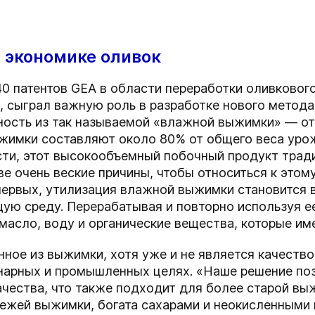
й экономике оливок
0 патентов GEA в области переработки оливкового
, сыграл важную роль в разработке нового метод
ность из так называемой «влажной выжимки» — о
жимки составляют около 80% от общего веса урожа
ти, этот высокообъемный побочный продукт трад
ве очень веские причины, чтобы относиться к этом
первых, утилизация влажной выжимки становится 
ую среду. Перерабатывая и повторно используя ее
масло, воду и органические вещества, которые и
ное из выжимки, хотя уже и не является качеством
инарных и промышленных целях. «Наше решение по
ачества, что также подходит для более старой в
вежей выжимки, богата сахарами и неокисленными