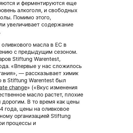
ляются и ферментируются еще
ровень алкоголя, и свободных
олы. Помимо этого,
оли увеличивает содержание
.
 оливкового масла в ЕС в
нению с предыдущим сезоном.
ов Stiftung Warentest,
года. «Впервые у нас сложилось
тания», — рассказывает химик
в Stiftung Warentest был
mate change
» («Вкус изменения
ественное масло растет, плохие
 дорогим. В то время как цены
4 года, цены на оливковое
ному организацией Stiftung
ои процессы и