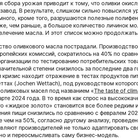
я сбора урожая приводит к тому, что оливки окис
озавод. В результате, слишком сильно повысился у
ного, кроме того, разрушаются полезные полифен
же, чем раньше, а большое количество личинок м
звлечение масла. И этот список можно продолжать
ество оливкового масла пострадали. Производство
вропейских комиссий, сократилось на 40% по срав
ганизации по тестированию потребительских товар
начительной степени снизилось за последние два 
й кризис находит отражение в тестах продуктов пи
тах (Jochen Wettach), под руководством которого 
 оливковых масел под названием «
The taste of cli
рте 2024 года. В то время как спрос на высококач
то «жидкое золото» становится все более редким и
ения пищи снизились по сравнению с февралем 202
 чем на 50%, согласно другому анализу, проведен
авляют производителей не только адаптировать св
 но и переосмысливать саму бизнес-модель.