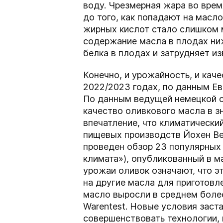
воду. Чрезмерная жара во врем
до того, как попадают на масл
жирных кислот стало слишком м
содержание масла в плодах ни
белка в плодах и затрудняет и
Конечно, и урожайность, и кач
2022/2023 годах, по данным Е
По данным ведущей немецкой ор
качество оливкового масла в з
впечатление, что климатически
пищевых производств Йохен Вет
проведен обзор 23 популярных
климата»), опубликованный в ма
урожаи оливок означают, что э
на другие масла для приготовл
масло выросли в среднем более
Warentest. Новые условия заст
совершенствовать технологии,