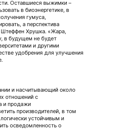
сти. Оставшиеся выжимки –
зовать в биоэнергетике, в
олучения гумуса,
ровать, а перспектива
т Штеффен Хрушка. «Жара,
у, в будущем не будет
верситетами и другими
естве удобрения для улучшения
е.
мании и насчитывающий около
их отношений с
а и продажи
ветить производителей, в том
ологически устойчивым и
сить осведомленность о