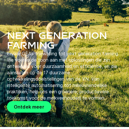
Next Generation
Farming
Ervaar GEA’s toewijding tot next generation farming.
We voeren de toon aan met oplossingen die zijn
ontwikkeld voor duurzaamheid en efficiëntie, en die
aansluiten op de 17 duurzame
ontwikkelingsdoelstellingen van de VN. Van
intelligente automatisering tot milieuvriendelijke
praktijken, help ons een groenere, productievere
toekomst voor de melkveehouderij te vormen.
Ontdek meer