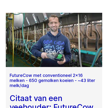
FutureCow met conventioneel 2x16
melken - 650 gemolken koeien - ~43 liter
melk/dag
Citaat van een
veehouder: FutureCow