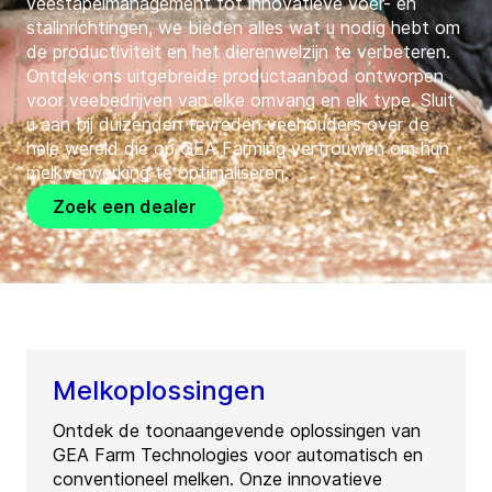
veestapelmanagement tot innovatieve voer- en
stalinrichtingen, we bieden alles wat u nodig hebt om
de productiviteit en het dierenwelzijn te verbeteren.
Ontdek ons uitgebreide productaanbod ontworpen
voor veebedrijven van elke omvang en elk type. Sluit
u aan bij duizenden tevreden veehouders over de
hele wereld die op GEA Farming vertrouwen om hun
melkverwerking te optimaliseren.
Zoek een dealer
Melkoplossingen
Ontdek de toonaangevende oplossingen van
GEA Farm Technologies voor automatisch en
conventioneel melken. Onze innovatieve