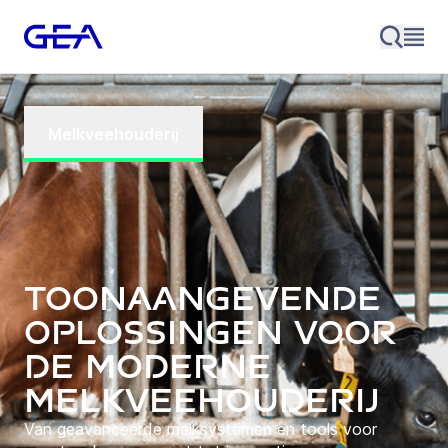
Melkveehouderij
Toonaangevende
oplossingen voor
de moderne
melkveehouderij
Van geavanceerde melksystemen en tools voor