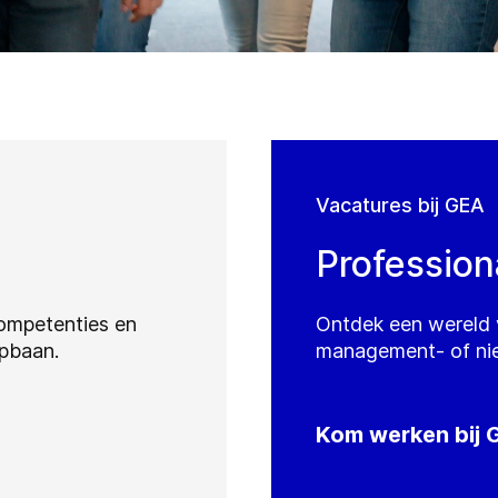
Vacatures bij GEA
Profession
competenties en
Ontdek een wereld 
opbaan.
management- of nie
Kom werken bij 