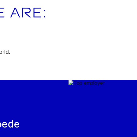
e are:
rld.
oede