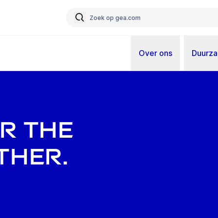
Over ons
Duurz
er the
ther.