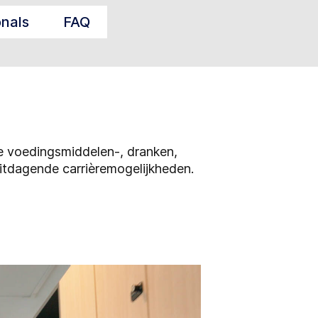
onals
FAQ
e voedingsmiddelen-, dranken,
uitdagende carrièremogelijkheden.