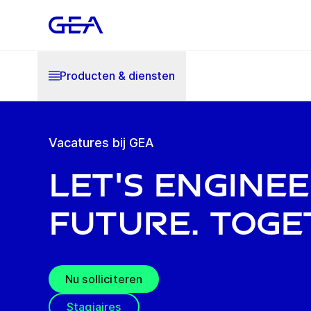
Producten & diensten
Vacatures bij GEA
Let's engine
future. Toge
Nu solliciteren
Stagiaires