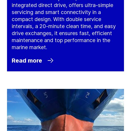
integrated direct drive, offers ultra-simple
servicing and smart connectivity in a
compact design. With double service
intervals, a 20-minute clean time, and easy
drive exchanges, it ensures fast, efficient
maintenance and top performance in the
marine market.
Read more