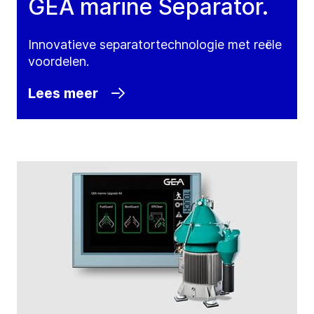
GEA marine Separator.
Innovatieve separatortechnologie met reële
voordelen.
Lees meer