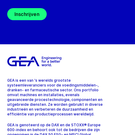
Inschrijven
GEA is een van 's werelds grootste
systeemleveranciers voor de voedingsmiddelen-,
dranken- en farmaceutische sector. Ons portfolio
omvat machines en installaties, evenals
geavanceerde procestechnologie, componenten en
uitgebreide diensten. Ze worden gebruikt in diverse
industrieën en verbeteren de duurzaamheid en
efficiëntie van productieprocessen wereldwijd.
GEA is genoteerd op de DAX en de STOXX® Europe
600-index en behoort ook tot de bedrijven die zijn
opgenomen in de DAX 50 ESG- en MSCI Global