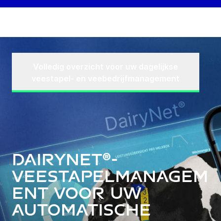
Volledig overzicht voor uw dagelijkse
veestapel- en veebedrijfmanagement
DairyNet®-
veestapelmanagem
ent voor uw
automatische