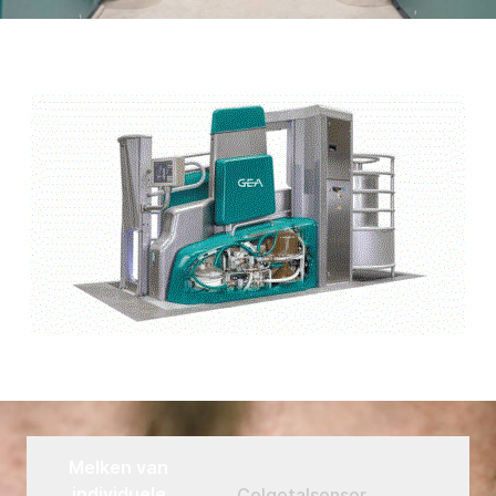
Melken van
individuele
Celgetalsensor