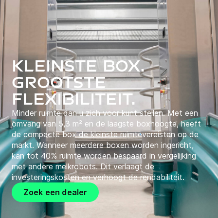
Kleinste box.
Grootste
flexibiliteit.
Minder ruimte dan u zich voor kunt stellen. Met een
omvang van 5,3 m² en de laagste boxhoogte, heeft
de compacte box de kleinste ruimtevereisten op de
markt. Wanneer meerdere boxen worden ingericht,
kan tot 40% ruimte worden bespaard in vergelijking
met andere melkrobots. Dit verlaagt de
investeringskosten en verhoogt de rendabiliteit.
Zoek een dealer