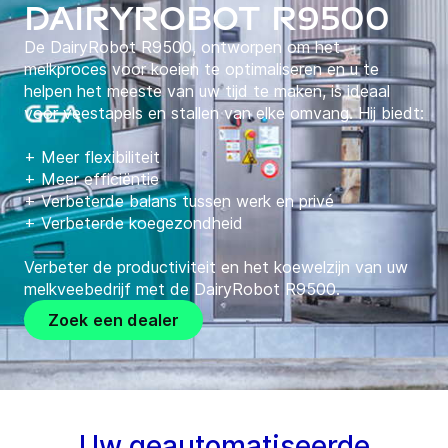
DairyRobot R9500
De DairyRobot R9500, ontworpen om het
melkproces voor koeien te optimaliseren en u te
helpen het meeste van uw tijd te maken, is ideaal
voor veestapels en stallen van elke omvang. Hij biedt:
+ Meer flexibiliteit
+ Meer efficiëntie
+ Verbeterde balans tussen werk en privé
+ Verbeterde koegezondheid
Verbeter de productiviteit en het koewelzijn van uw
melkveebedrijf met de DairyRobot R9500.
Zoek een dealer
Uw geautomatiseerde