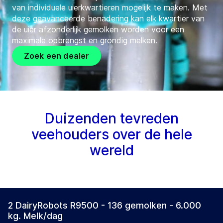
van individuele uierkwartieren mogelijk te maken. Met
deze geavanceerde benadering kan elk kwartier van
de uier afzonderlijk gemolken worden voor een
maximale opbrengst en grondig melken.
Zoek een dealer
Duizenden tevreden
veehouders over de hele
wereld
2 DairyRobots R9500 - 136 gemolken - 6.000
kg. Melk/dag