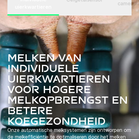
camerat
uierkwartieren
Melken van
individuele
uierkwartieren
voor hogere
melkopbrengst en
betere
koegezondheid
Onze automatische melksystemen zijn ontworpen om
de melkefficiëntie te optimaliseren door het melken