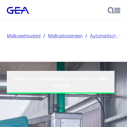
Melkveehouderij
/
Melkoplossingen
/
Automatisch mel
Ideaal voor veestapels en stallen van elke
omvang