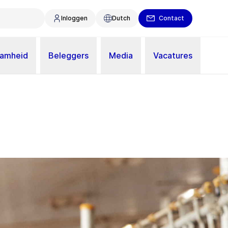
Inloggen
Dutch
Contact
aamheid
Beleggers
Media
Vacatures