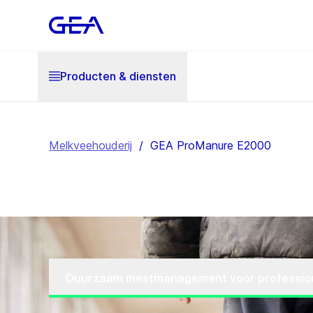
Producten & diensten
Melkveehouderij
/
GEA ProManure E2000
Duurzaam mestmanagement voor professio