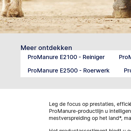
Meer ontdekken
ProManure E2100 - Reiniger
Pro
ProManure E2500 - Roerwerk
Pr
Leg de focus op prestaties, effi
ProManure-productlijn u intellige
mestverspreiding op het land*, ma
Het productassortiment biedt u 