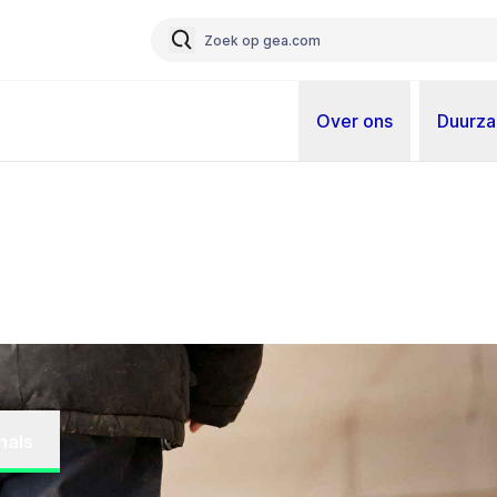
Over ons
Duurz
nals