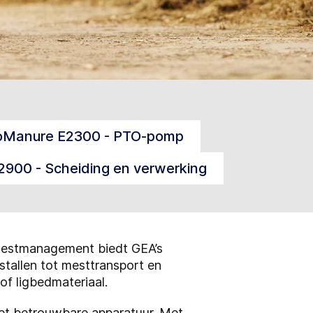
oManure E2300 - PTO-pomp
900 - Scheiding en verwerking
m mestmanagement biedt GEA’s
stallen tot mesttransport en
of ligbedmateriaal.
et betrouwbare apparatuur. Met