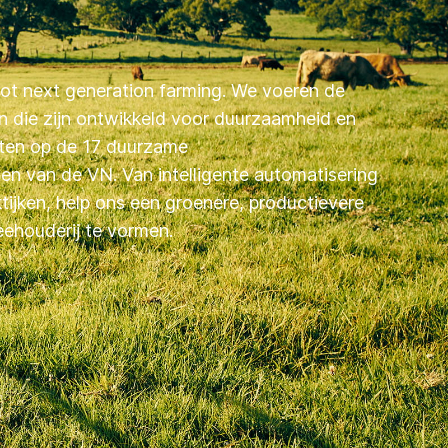
tot next generation farming. We voeren de
n die zijn ontwikkeld voor duurzaamheid en
uiten op de 17 duurzame
gen van de VN. Van intelligente automatisering
aktijken, help ons een groenere, productievere
ehouderij te vormen.