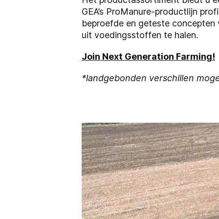
GEA’s ProManure-productlijn prof
beproefde en geteste concepten v
uit voedingsstoffen te halen.
Join Next Generation Farming!
*landgebonden verschillen mogel