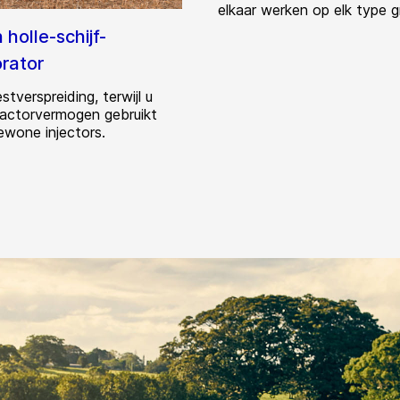
elkaar werken op elk type g
 holle-schijf-
orator
stverspreiding, terwijl u
ractorvermogen gebruikt
ewone injectors.