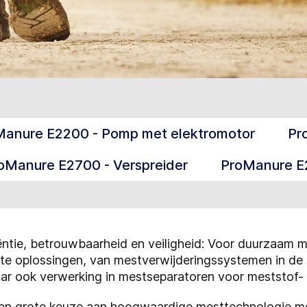
Manure E2200 - Pomp met elektromotor
Pr
oManure E2700 - Verspreider
ProManure E2
ciëntie, betrouwbaarheid en veiligheid: Voor duurzaa
nte oplossingen, van mestverwijderingssystemen in de 
ar ook verwerking in mestseparatoren voor meststof- 
een grote keuze aan hoogwaardige mesttechnologie m