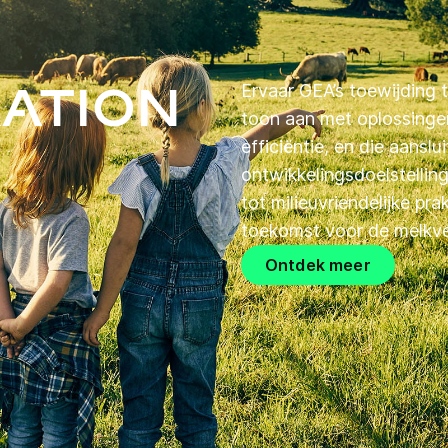
ation
Ervaar GEA’s toewijding 
toon aan met oplossinge
efficiëntie, en die aansl
ontwikkelingsdoelstellin
tot milieuvriendelijke pr
toekomst voor de melkve
Ontdek meer