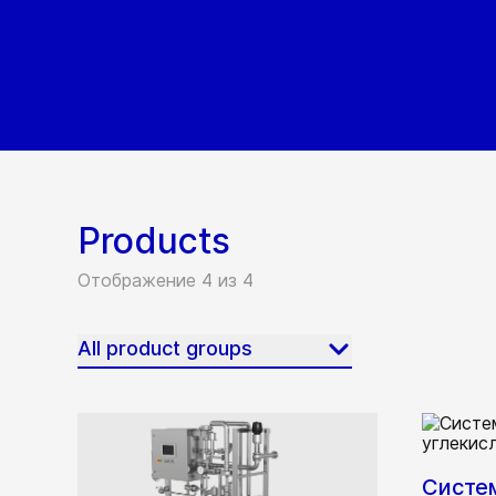
Products
Отображение 4 из 4
All product groups
Систе