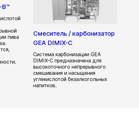
-B™
кислотой
ерывной
Смеситель / карбонизатор
ии пива
GEA DIMIX-C
ва.
тся,
Система карбонизации GEA
DIMIX-C предназначена для
ности.
высокоточного непрерывного
смешивания и насыщения
углекислотой безалкогольных
напитков.