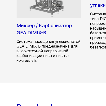
углек
Система
типа DI
непреры
Миксер / Карбонизатор
насыщен
GEA DIMIX-B
безалко
применя
Система насыщения углекислотой
произво
GEA DIMIX-B предназначена для
безалко
высокоточной непрерывной
карбонизации пива и пивных
коктейлей.