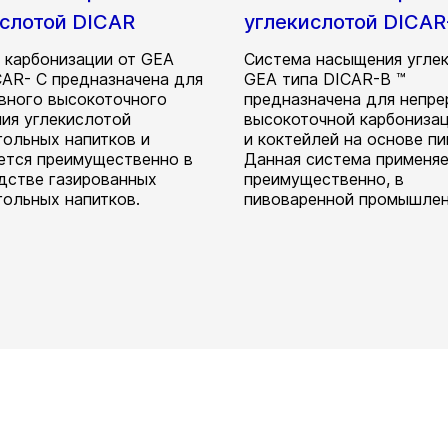
ислотой DICAR
углекислотой DICAR
 карбонизации от GEA
Система насыщения угле
CAR- C предназначена для
GEA типа DICAR-B ™
вного высокоточного
предназначена для непр
ия углекислотой
высокоточной карбонизац
гольных напитков и
и коктейлей на основе пи
ется преимущественно в
Данная система применяе
дстве газированных
преимущественно, в
гольных напитков.
пивоваренной промышлен