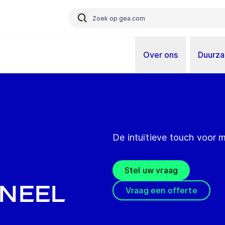
Over ons
Duurz
De intuïtieve touch voor 
Stel uw vraag
aneel
Vraag een offerte