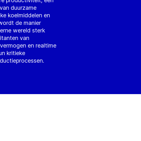
e productiviteit, een
g van duurzame
ijke koelmiddelen en
wordt de manier
erne wereld sterk
oitanten van
r vermogen en realtime
n kritieke
oductieprocessen.