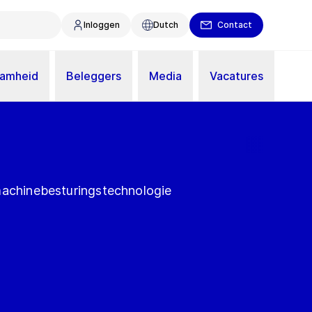
Inloggen
Dutch
Contact
aamheid
Beleggers
Media
Vacatures
machinebesturingstechnologie