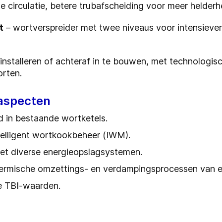
circulatie, betere trubafscheiding voor meer helderh
t
– wortverspreider met twee niveaus voor intensiev
nstalleren of achteraf in te bouwen, met technologische
orten.
 aspecten
 in bestaande wortketels.
telligent wortkookbeheer
(IWM).
met diverse energieopslagsystemen.
hermische omzettings- en verdampingsprocessen van e
e TBI-waarden.