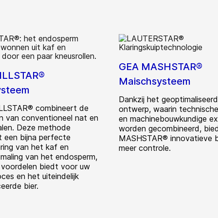
GEA MASHSTAR®
ILLSTAR®
Maischsysteem
ysteem
Dankzij het geoptimaliseer
LLSTAR® combineert de
ontwerp, waarin technische
n van conventioneel nat en
en machinebouwkundige ex
alen. Deze methode
worden gecombineerd, bie
t een bijna perfecte
MASHSTAR® innovatieve b
ring van het kaf en
meer controle.
 maling van het endosperm,
 voordelen biedt voor uw
es en het uiteindelijk
eerde bier.