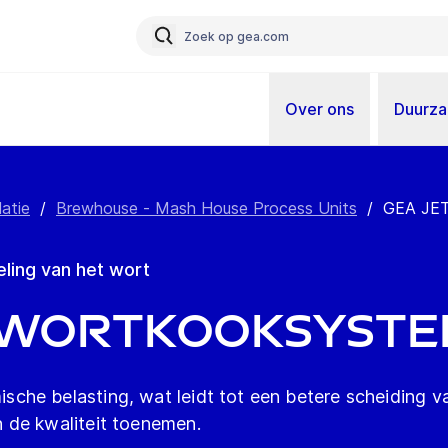
Over ons
Duurz
latie
/
Brewhouse - Mash House Process Units
/
GEA JE
ling van het wort
® Wortkooksyst
he belasting, wat leidt tot een betere scheiding va
 de kwaliteit toenemen.