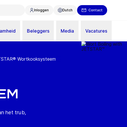
Inloggen
Dutch
Contact
aamheid
Beleggers
Media
Vacatures
TSTAR® Wortkooksysteem
eem
n het trub,