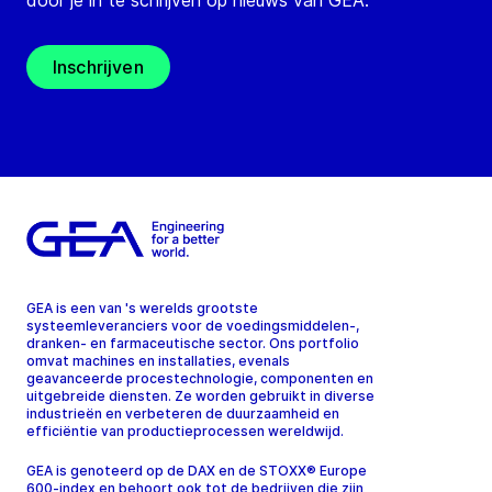
door je in te schrijven op nieuws van GEA.
Inschrijven
GEA is een van 's werelds grootste
systeemleveranciers voor de voedingsmiddelen-,
dranken- en farmaceutische sector. Ons portfolio
omvat machines en installaties, evenals
geavanceerde procestechnologie, componenten en
uitgebreide diensten. Ze worden gebruikt in diverse
industrieën en verbeteren de duurzaamheid en
efficiëntie van productieprocessen wereldwijd.
GEA is genoteerd op de DAX en de STOXX® Europe
600-index en behoort ook tot de bedrijven die zijn