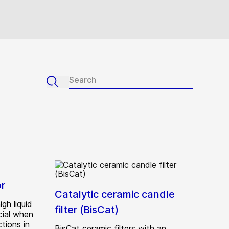
r
Catalytic ceramic candle
gh liquid
filter (BisCat)
cial when
tions in
BisCat ceramic filters with an