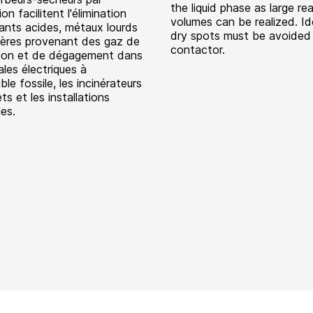
the liquid phase as large re
on facilitent l'élimination
volumes can be realized. I
uants acides, métaux lourds
dry spots must be avoided 
ières provenant des gaz de
contactor.
ion et de dégagement dans
ales électriques à
le fossile, les incinérateurs
s et les installations
les.