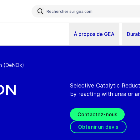
À propos de GEA
Durab
ion (DeNOx)
on
Selective Catalytic Redu
by reacting with urea or 
Contactez-nous
Obtenir un devis