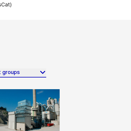
isCat)
t groups