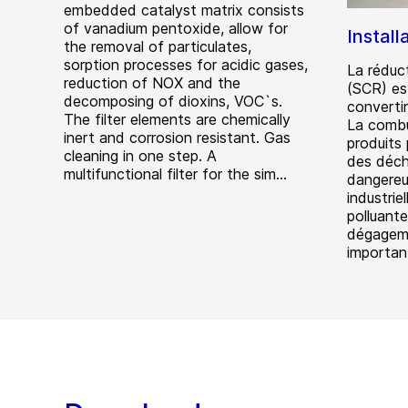
embedded catalyst matrix consists
of vanadium pentoxide, allow for
Instal
the removal of particulates,
sorption processes for acidic gases,
La réduct
reduction of NOX and the
(SCR) es
decomposing of dioxins, VOC`s.
converti
The filter elements are chemically
La combu
inert and corrosion resistant. Gas
produits 
cleaning in one step. A
des déch
multifunctional filter for the sim...
dangereu
industrie
polluant
dégageme
importan