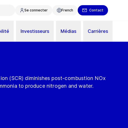
Se connecter
French
Contact
ilité
Investisseurs
Médias
Carrières
ction (SCR) diminishes post-combustion NOx
ammonia to produce nitrogen and water.