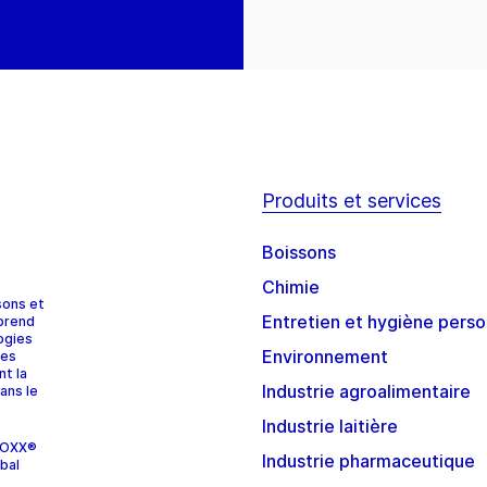
Produits et services
Boissons
Chimie
sons et
Entretien et hygiène perso
prend
ogies
Environnement
ces
nt la
Industrie agroalimentaire
ans le
Industrie laitière
STOXX®
Industrie pharmaceutique
bal