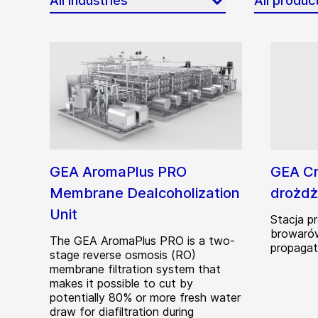
All industries
All produc
GEA AromaPlus PRO
GEA Cr
Membrane Dealcoholization
drożdż
Unit
Stacja p
browarów
The GEA AromaPlus PRO is a two-
propagat
stage reverse osmosis (RO)
membrane filtration system that
makes it possible to cut by
potentially 80% or more fresh water
draw for diafiltration during