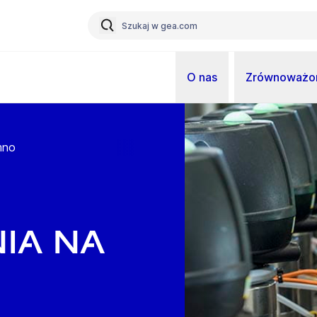
O nas
Zrównoważon
mno
ia na