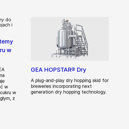
temy
ru w
h
GEA HOPSTAR® Dry
EA
ma
A plug-and-play dry hopping skid for
je
breweries incorporating next
ść w
generation dry hopping technology.
 cukru w
głym, z