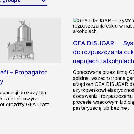
t groups
GEA DISUGAR — Sys
do rozpuszczania cuk
napojach i alkoholac
aft – Propagator
Opracowana przez firmę G
solidna, wszechstronna ga
y
urządzeń GEA DISUGAR da
użytkownikowi elastyczno
ropagacji drożdży dla
dodawaniu i rozpuszczaniu
 rzemieślniczych:
procesie wsadowym lub cią
or drożdży GEA Craft.
pasteryzacją lub bez niej.