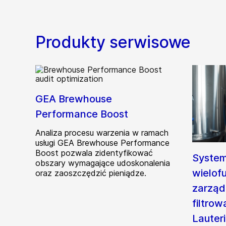
Produkty serwisowe
GEA Brewhouse
Performance Boost
Analiza procesu warzenia w ramach
usługi GEA Brewhouse Performance
Boost pozwala zidentyfikować
Syste
obszary wymagające udoskonalenia
wielof
oraz zaoszczędzić pieniądze.
zarząd
filtrow
Lauter