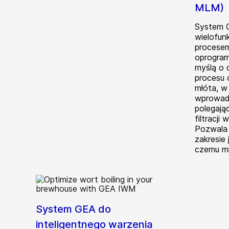
MLM)
System
wielofun
procesem
oprogra
myślą o 
procesu 
młóta, w
wprowadz
polegają
filtracji
Pozwala
zakresie 
czemu mis
System GEA do
inteligentnego warzenia