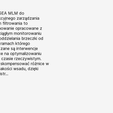
 GEA MLM do
kcyjnego zarządzania
 filtrowania to
mowanie opracowane z
ciągłym monitorowaniu
oddzielania brzeczki od
 ramach którego
ane są interwencje
ce na optymalizowaniu
 w czasie rzeczywistym.
 skompensować różnice w
jakości wsadu, dzięki
tr...