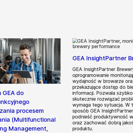
GEA InsightPartner 
GEA InsightPartner Brewer
oprogramowanie monitoruj
wydajność w browarze ora
przekazujące dostęp do bi
m GEA do
informacji. Pozwala szybko 
skutecznie rozwiązać prob
unkcyjnego
wymaga tego sytuacja. W t
zania procesem
sposób GEA InsightPartne
podnieść produktywność wa
ania (Multifunctional
oraz zachować dobrą jako
ing Management,
produktu.