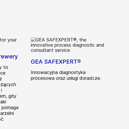
Brewery
GEA SAFEXPERT®
y to
Innowacyjna diagnostyka
ące
procesowa oraz usługi doradcze.
z
eżących
i
lem, gdy
aki
r pomaga
rzelni
ść