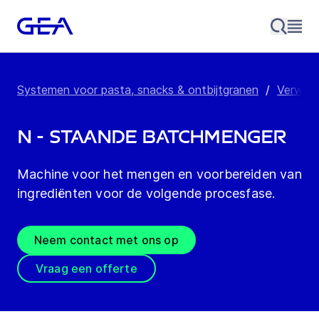
Systemen voor pasta, snacks & ontbijtgranen
/
Verwerk
N - Staande batchmenger
Machine voor het mengen en voorbereiden van
ingrediënten voor de volgende procesfase.
Neem contact met ons op
Vraag een offerte