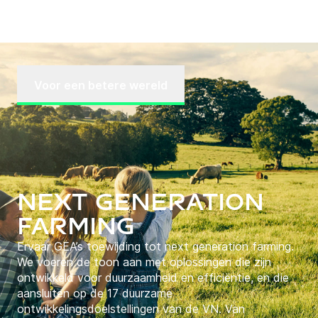
Voor een betere wereld
Next Generation
Farming
Ervaar GEA’s toewijding tot next generation farming.
We voeren de toon aan met oplossingen die zijn
ontwikkeld voor duurzaamheid en efficiëntie, en die
aansluiten op de 17 duurzame
ontwikkelingsdoelstellingen van de VN. Van