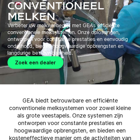
Conventioneel
melken
Verbeter uw melkveebedrijf met GEA’s efficiënte
conventionele melksystemen. Onze oplossingen,
ontworpen voor constante prestaties en eenvoudig
onderhoud, bieden hoogwaardige opbrengsten en
langdurige betrouwbaarheid.
Zoek een dealer
GEA biedt betrouwbare en efficiënte
conventionele melksystemen voor zowel kleine
als grote veestapels. Onze systemen zijn
ontworpen voor constante prestaties en
hoogwaardige opbrengsten, en bieden een
kosteneffectieve manier om de activiteiten van