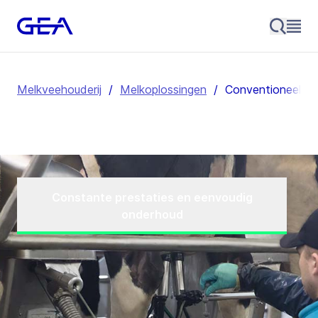
Melkveehouderij
/
Melkoplossingen
/
Conventioneel me
Constante prestaties en eenvoudig
onderhoud