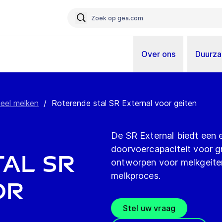
Over ons
Duurz
eel melken
/
Roterende stal SR External voor geiten
De SR External biedt een 
doorvoercapaciteit voor gr
al SR
ontworpen voor melkgeite
melkproces.
or
Stel uw vraag