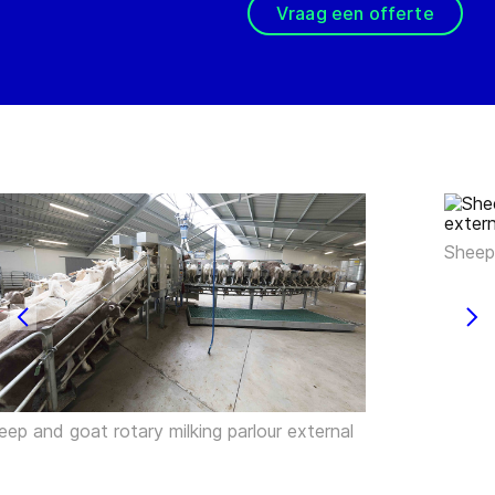
Vraag een offerte
Sheep 
eep and goat rotary milking parlour external