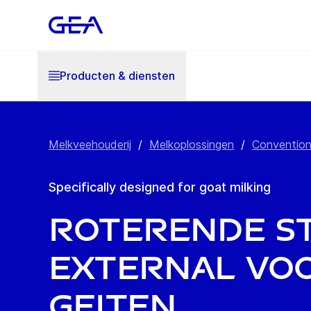
Producten & diensten
Melkveehouderij
/
Melkoplossingen
/
Convention
Specifically designed for goat milking
Roterende st
External vo
geiten