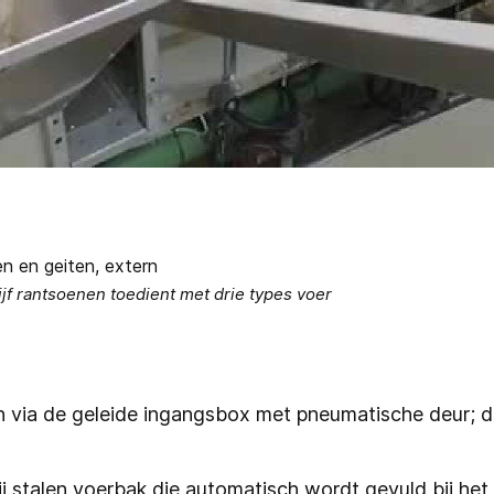
jf rantsoenen toedient met drie types voer
n via de geleide ingangsbox met pneumatische deur; d
ij stalen voerbak die automatisch wordt gevuld bij het