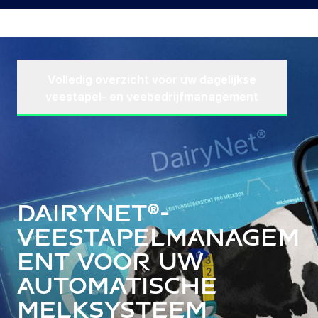
Volledig overzicht voor uw dagelijkse
veestapel- en veebedrijfmanagement
DairyNet®-
veestapelmanagem
ent voor uw
automatische
melksysteem