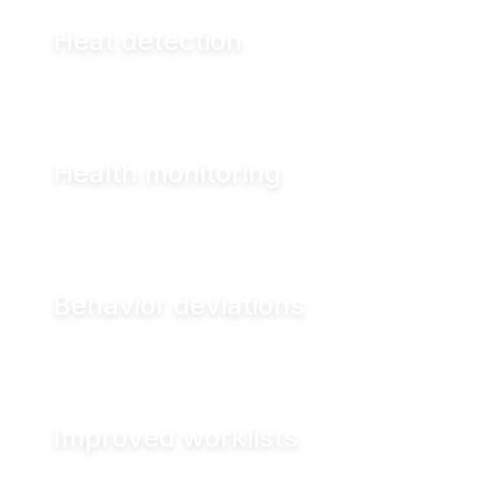
Heat detection
Health monitoring
Behavior deviations
Improved worklists