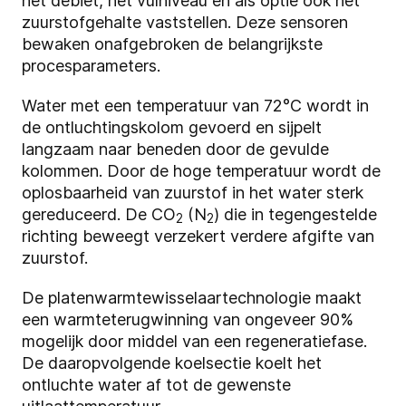
het debiet, het vulniveau en als optie ook het
zuurstofgehalte vaststellen. Deze sensoren
bewaken onafgebroken de belangrijkste
procesparameters.
Water met een temperatuur van 72°C wordt in
de ontluchtingskolom gevoerd en sijpelt
langzaam naar beneden door de gevulde
kolommen. Door de hoge temperatuur wordt de
oplosbaarheid van zuurstof in het water sterk
gereduceerd. De CO
(N
) die in tegengestelde
2
2
richting beweegt verzekert verdere afgifte van
zuurstof.
De platenwarmtewisselaartechnologie maakt
een warmteterugwinning van ongeveer 90%
mogelijk door middel van een regeneratiefase.
De daaropvolgende koelsectie koelt het
ontluchte water af tot de gewenste