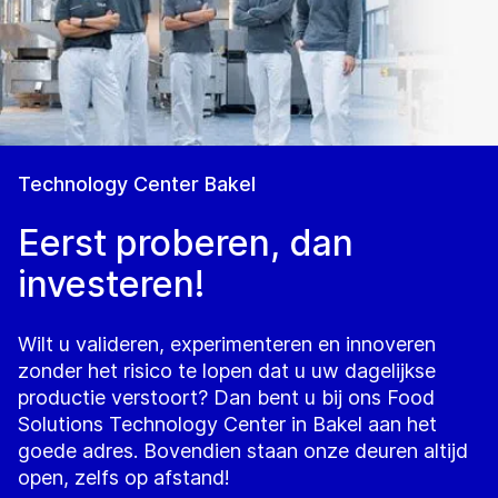
Technology Center Bakel
Eerst proberen, dan
investeren!
Wilt u valideren, experimenteren en innoveren
zonder het risico te lopen dat u uw dagelijkse
productie verstoort? Dan bent u bij ons Food
Solutions Technology Center in Bakel aan het
goede adres. Bovendien staan onze deuren altijd
open, zelfs op afstand!