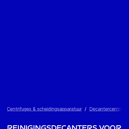
Centrifuges & scheidingsapparatuur
/
Decantercentrifug
Reinigingsdecanters voor