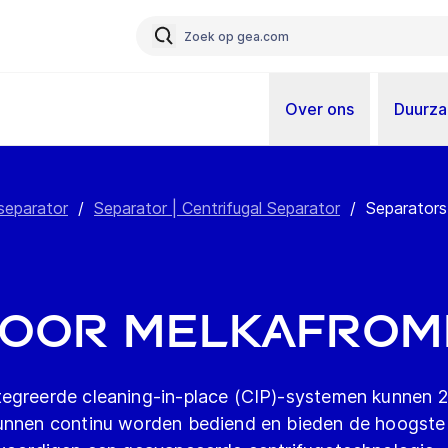
Over ons
Duurz
separator
/
Separator | Centrifugal Separator
/
Separators
voor melkafrom
tegreerde cleaning-in-place (CIP)-systemen kunnen 2
kunnen continu worden bediend en bieden de hoogste