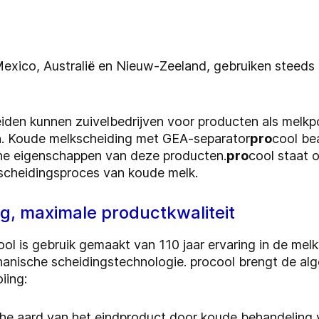
, Mexico, Australië en Nieuw-Zeeland, gebruiken steed
iden kunnen zuivelbedrijven voor producten als melkp
en. Koude melkscheiding met GEA-separator
pro
cool be
che eigenschappen van deze producten.
pro
cool staat 
e scheidingsproces van koude melk.
g, maximale productkwaliteit
ol is gebruik gemaakt van 110 jaar ervaring in de mel
hanische scheidingstechnologie. procool brengt de al
iing:
che aard van het eindproduct door koude behandeling