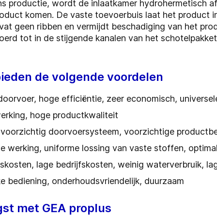
s productie, wordt de inlaatkamer hydrohermetisch af
roduct komen. De vaste toevoerbuis laat het product 
vat geen ribben en vermijdt beschadiging van het pro
oerd tot in de stijgende kanalen van het schotelpakke
ieden de volgende voordelen
oorvoer, hoge efficiëntie, zeer economisch, universel
rwerking, hoge productkwaliteit
 voorzichtig doorvoersysteem, voorzichtige productb
ge werking, uniforme lossing van vaste stoffen, optim
kosten, lage bedrijfskosten, weinig waterverbruik, l
ke bediening, onderhoudsvriendelijk, duurzaam
gst met GEA proplus