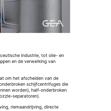
utische industrie, tot olie- en
sappen en de verwerking van
aat om het afscheiden van de
 onderbroken schijfcentrifuges die
unnen worden), half-onderbroken
nozzle-separatoren).
ing, riemaandrijving, directe