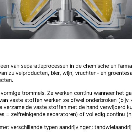
en van separatieprocessen in de chemische en farmace
an zuivelproducten, bier, wijn, vruchten- en groente
ucten.
ngvormige trommels. Ze werken continu wanneer het g
g van vaste stoffen werken ze ofwel onderbroken (bijv.
e verzamelde vaste stoffen met de hand verwijderd k
es = zelfreinigende separatoren) of volledig continu (
met verschillende typen aandrijvingen: tandwielaandrijv