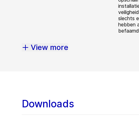
installat
veilighei
slechts e
hebben a
befaamde
View more
Downloads