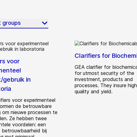
t groups
Clarifiers for Biochem
ers voor
GEA clarifier for biochemic
menteel
for utmost security of the
/gebruik in
investment, products and
processes. They insure hig
oria
quality and yield.
ifiers voor experimenteel
vormen de betrouwbare
g om nieuwe processen te
len. Ze hebben twee
tele voordelen: een
 betrouwbaarheid bij
ng met minimaal