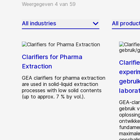
Weergegeven 4 van 59
All industries
All produc
Clarifiers for Pharma
Clarifi
Extraction
experi
GEA clarifiers for pharma extraction
gebruik
are used in solid-liquid extraction
laborat
processes with low solid contents
(up to approx. 7 % by vol.).
GEA-clar
gebruik 
oplossin
ontwikke
fundamen
maximale
opschali