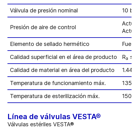
Válvula de presión nominal
10 bar
Actuad
Presión de aire de control
Actuad
Elemento de sellado hermético
Fuelle
Calidad superficial en el área de producto
R
≤ 0
a
Calidad de material en área del producto
1.443
Temperatura de funcionamiento máx.
135 °C
Temperatura de esterilización máx.
150 °C
Línea de válvulas VESTA®
Válvulas estériles VESTA®