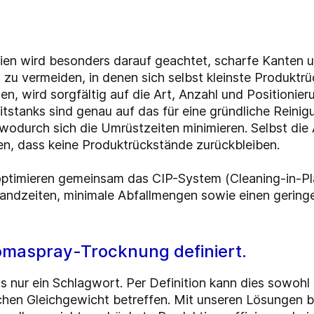
nien wird besonders darauf geachtet, scharfe Kanten 
 zu vermeiden, in denen sich selbst kleinste Produk
en, wird sorgfältig auf die Art, Anzahl und Positionie
eitstanks sind genau auf das für eine gründliche Rein
 wodurch sich die Umrüstzeiten minimieren. Selbst die
en, dass keine Produktrückstände zurückbleiben.
optimieren gemeinsam das CIP-System (Cleaning-in-Pla
standzeiten, minimale Abfallmengen sowie einen gerin
romaspray-Trocknung definiert.
s nur ein Schlagwort. Per Definition kann dies sowohl di
hen Gleichgewicht betreffen. Mit unseren Lösungen be