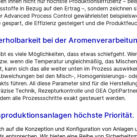
n Ihnen nicht nur höchste Produktionseffizienz – beis
tsstoffe in Bezug auf den Ertrag –, sondern zeichnen 
r Advanced Process Control gewährleistet beispielswei
 gespart, die Effizienz gesteigert und die Produktfeuc
erholbarkeit bei der Aromenverarbeitu
bt es viele Möglichkeiten, dass etwas schiefgeht. Wenn
bzw. wenn die Temperatur ungleichmäßig, das Mischen
, kann sich das alle weiter unten im Prozess auswirk
Abweichungen bei den Misch-, Homogenisierungs- od
ts führen. All diese Parameter sind für die Herstellu
zise Technik, Rezepturkontrolle und GEA OptiPartner
em alle Prozessschritte exakt gesteuert werden.
nproduktionsanlagen höchste Priorität.
ch auf die Konzeption und Konfiguration von Anlagen u
ds entsprechen. Wir bieten eine Reihe von Sicherheitsm