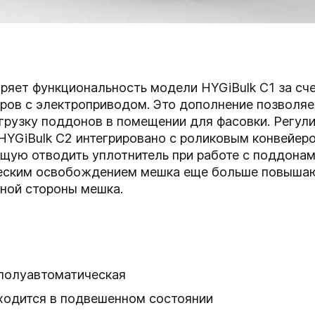
ряет функциональность модели HYGiBulk C1 за сч
ров с электроприводом. Это дополнение позволяе
грузку поддонов в помещении для фасовки. Регул
HYGiBulk C2 интегрировано с роликовым конвейер
ую отводить уплотнитель при работе с поддонам
ческим освобождением мешка еще больше повышаю
дной стороны мешка.
полуавтоматическая
ходится в подвешенном состоянии