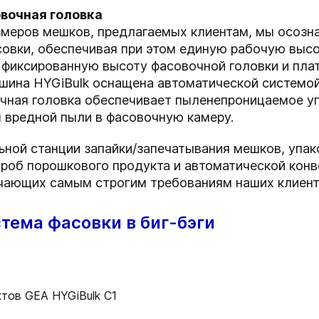
вочная головка
змеров мешков, предлагаемых клиентам, мы осозн
овки, обеспечивая при этом единую рабочую высо
 фиксированную высоту фасовочной головки и пла
шина HYGiBulk оснащена автоматической системо
чная головка обеспечивает пыленепроницаемое у
 вредной пыли в фасовочную камеру.
ьной станции запайки/запечатывания мешков, уп
а проб порошкового продукта и автоматической ко
чающих самым строгим требованиям наших клиент
тема фасовки в биг-бэги