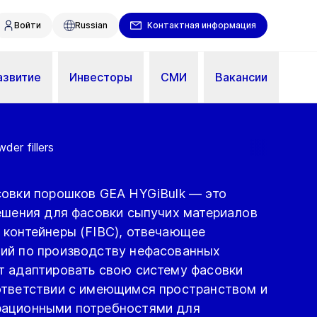
Войти
Russian
Контактная информация
азвитие
Инвесторы
СМИ
Вакансии
er fillers
совки порошков GEA HYGiBulk — это
решения для фасовки сыпучих материалов
 контейнеры (FIBC), отвечающее
ий по производству нефасованных
т адаптировать свою систему фасовки
ответствии с имеющимся пространством и
рационными потребностями для