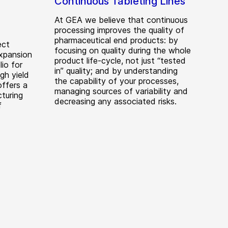
Continuous Tableting Lines
At GEA we believe that continuous
processing improves the quality of
pharmaceutical end products: by
ect
focusing on quality during the whole
expansion
product life-cycle, not just “tested
io for
in” quality; and by understanding
gh yield
the capability of your processes,
offers a
managing sources of variability and
turing
decreasing any associated risks.
f