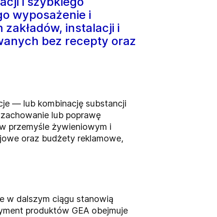
acji i szybkiego
o wyposażenie i
akładów, instalacji i
wanych bez recepty oraz
cje — lub kombinację substancji
u zachowanie lub poprawę
y w przemyśle żywieniowym i
jowe oraz budżety reklamowe,
wne w dalszym ciągu stanowią
tyment produktów GEA obejmuje