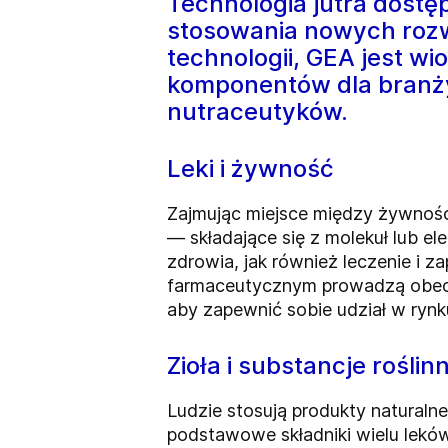
Technologia jutra dostęp
stosowania nowych rozw
technologii, GEA jest w
komponentów dla branży
nutraceutyków.
Leki i żywność
Zajmując miejsce między żywności
— składające się z molekuł lub e
zdrowia, jak również leczenie i
farmaceutycznym prowadzą obec
aby zapewnić sobie udział w rynk
Zioła i substancje roślin
Ludzie stosują produkty naturaln
podstawowe składniki wielu lek