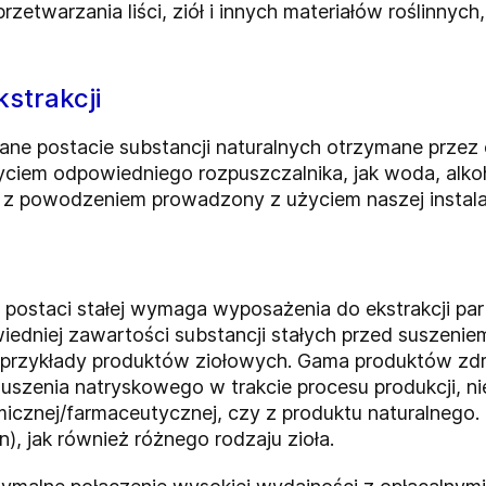
warzania liści, ziół i innych materiałów roślinnych, 
strakcji
wane postacie substancji naturalnych otrzymane prze
yciem odpowiedniego rozpuszczalnika, jak woda, alkoh
z powodzeniem prowadzony z użyciem naszej instalacji
postaci stałej wymaga wyposażenia do ekstrakcji parti
iedniej zawartości substancji stałych przed suszeni
to przykłady produktów ziołowych. Gama produktów zdr
uszenia natryskowego w trakcie procesu produkcji, ni
micznej/farmaceutycznej, czy z produktu naturalnego
n), jak również różnego rodzaju zioła.