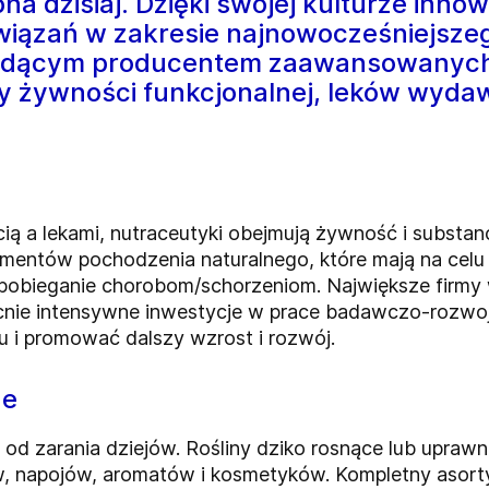
na dzisiaj. Dzięki swojej kulturze innow
iązań w zakresie najnowocześniejszeg
iodącym producentem zaawansowanych z
 żywności funkcjonalnej, leków wyda
ą a lekami, nutraceutyki obejmują żywność i substan
lementów pochodzenia naturalnego, które mają na cel
 zapobieganie chorobom/schorzeniom. Największe firm
nie intensywne inwestycje w prace badawczo-rozwo
u i promować dalszy wzrost i rozwój.
ne
e od zarania dziejów. Rośliny dziko rosnące lub upra
ów, napojów, aromatów i kosmetyków. Kompletny asor