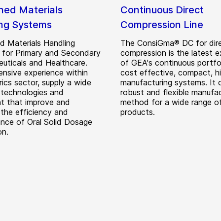
ned Materials
Continuous Direct
ng Systems
Compression Line
d Materials Handling
The ConsiGma® DC for dir
s for Primary and Secondary
compression is the latest 
uticals and Healthcare.
of GEA's continuous portfol
ensive experience within
cost effective, compact, hi
ics sector, supply a wide
manufacturing systems. It 
 technologies and
robust and flexible manufac
t that improve and
method for a wide range o
the efficiency and
products.
nce of Oral Solid Dosage
on.