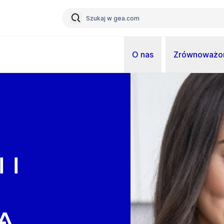
O nas
Zrównoważon
 i
a