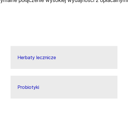
malne połączenie wysokiej wydajności z opłacalnymi 
Herbaty lecznicze
Probiotyki