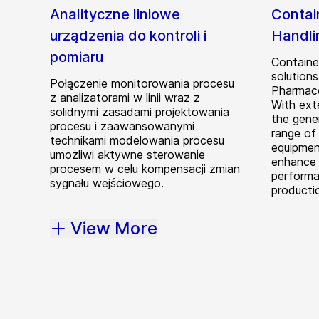
Analityczne liniowe
Contai
urządzenia do kontroli i
Handli
pomiaru
Containe
solution
Połączenie monitorowania procesu
Pharmace
z analizatorami w linii wraz z
With ext
solidnymi zasadami projektowania
the gener
procesu i zaawansowanymi
range of
technikami modelowania procesu
equipmen
umożliwi aktywne sterowanie
enhance 
procesem w celu kompensacji zmian
performa
sygnału wejściowego.
producti
View More