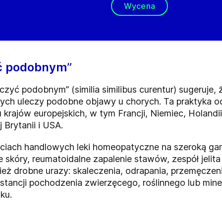
Wycena
ć podobnym”
ć podobnym” (similia similibus curentur) sugeruje, 
h uleczy podobne objawy u chorych. Ta praktyka od 
krajów europejskich, w tym Francji, Niemiec, Holandii, 
 Brytanii i USA.
sieciach handlowych leki homeopatyczne na szeroką g
ie skóry, reumatoidalne zapalenie stawów, zespół jelit
eż drobne urazy: skaleczenia, odrapania, przemęczeni
stancji pochodzenia zwierzęcego, roślinnego lub min
sku.