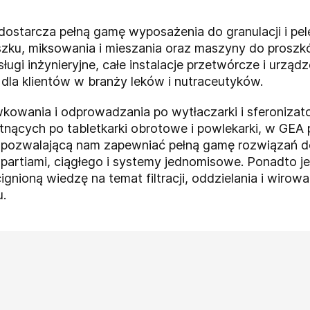
ostarcza pełną gamę wyposażenia do granulacji i pele
oszku, miksowania i mieszania oraz maszyny do pros
sługi inżynieryjne, całe instalacje przetwórcze i urzą
dla klientów w branży leków i nutraceutyków.
owania i odprowadzania po wytłaczarki i sferonizato
otnących po tabletkarki obrotowe i powlekarki, w GEA
pozwalającą nam zapewniać pełną gamę rozwiązań dot
artiami, ciągłego i systemy jednomisowe. Ponadto je
nioną wiedzę na temat filtracji, oddzielania i wiro
u.