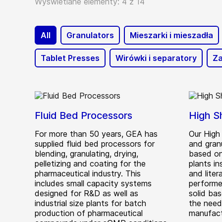
Wyświetlane elementy: 4 z 14
All
Granulators
Mieszarki i mieszadła
Tablet Presses
Wirówki i separatory
Za
Fluid Bed Processors
High S
For more than 50 years, GEA has
Our High
supplied fluid bed processors for
and granu
blending, granulating, drying,
based on
pelletizing and coating for the
plants in
pharmaceutical industry. This
and liter
includes small capacity systems
performe
designed for R&D as well as
solid bas
industrial size plants for batch
the need
production of pharmaceutical
manufact