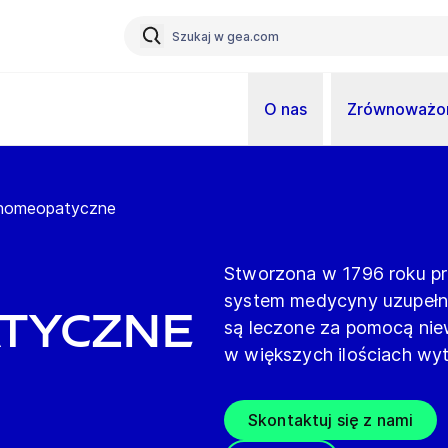
O nas
Zrównoważon
 homeopatyczne
Stworzona w 1796 roku p
system medycyny uzupełnia
atyczne
są leczone za pomocą niew
w większych ilościach wy
Skontaktuj się z nami