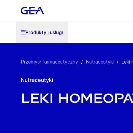
Produkty i usługi
Przemysł farmaceutyczny
/
Nutraceutyki
/
Leki
Nutraceutyki
Leki homeop