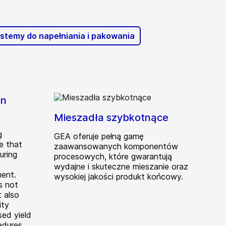
stemy do napełniania i pakowania
on
Mieszadła szybkotnące
g
GEA oferuje pełną gamę
re that
zaawansowanych komponentów
uring
procesowych, które gwarantują
wydajne i skuteczne mieszanie oraz
ment.
wysokiej jakości produkt końcowy.
s not
t also
ity
sed yield
edures.