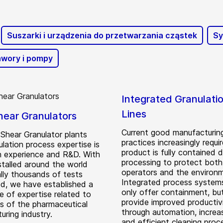
Suszarki i urządzenia do przetwarzania cząstek
Sy
wory i pompy
Integrated Granulati
Lines
hear Granulators
Current good manufacturin
 Shear Granulator plants
practices increasingly requi
lation process expertise is
product is fully contained d
 experience and R&D. With
processing to protect both
stalled around the world
operators and the environ
ally thousands of tests
Integrated process system
d, we have established a
only offer containment, bu
e of expertise related to
provide improved productiv
s of the pharmaceutical
through automation, increa
uring industry.
and efficient cleaning proc