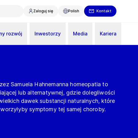
Zaloguj się
Polish
Kontakt
y rozwój
Inwestorzy
Media
Kariera
rzez Samuela Hahnemanna homeopatia to
jącej lub alternatywnej, gdzie dolegliwości
ielkich dawek substancji naturalnych, które
tworzyłyby symptomy tej samej choroby.