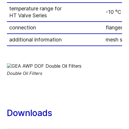
temperature range for
-10 °C to
HT Valve Series
connection
flanged e
additional information
mesh size 
Double Oil Filters
Downloads