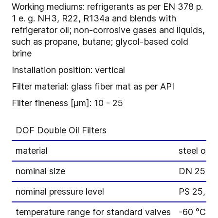
Working mediums: refrigerants as per EN 378 p.
1 e. g. NH3, R22, R134a and blends with
refrigerator oil; non-corrosive gases and liquids,
such as propane, butane; glycol-based cold
brine
Installation position: vertical
Filter material: glass fiber mat as per API
Filter fineness [μm]: 10 - 25
DOF Double Oil Filters
material
steel or s
nominal size
DN 25-8
nominal pressure level
PS 25, P
temperature range for standard valves
-60 °C to