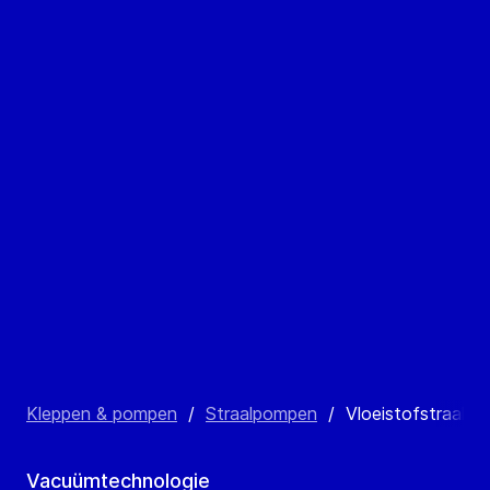
Kleppen & pompen
/
Straalpompen
/
Vloeistofstraalg
Vacuümtechnologie