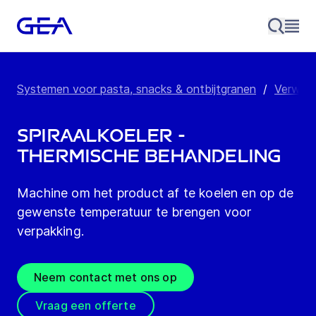
Systemen voor pasta, snacks & ontbijtgranen
/
Verwerk
Spiraalkoeler -
thermische behandeling
Machine om het product af te koelen en op de
gewenste temperatuur te brengen voor
verpakking.
Neem contact met ons op
Vraag een offerte