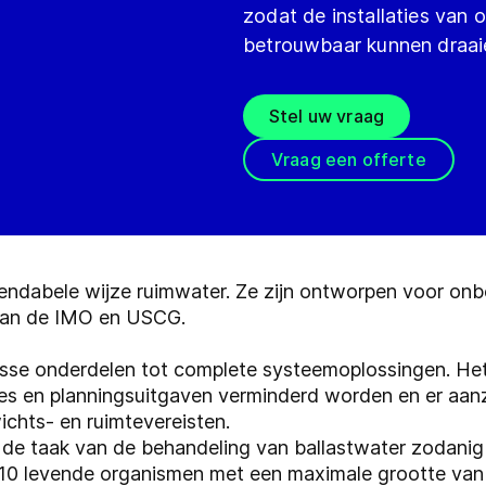
zodat de installaties van 
betrouwbaar kunnen draai
Stel uw vraag
Vraag een offerte
endabele wijze ruimwater. Ze zijn ontworpen voor on
van de IMO en USCG.
n losse onderdelen tot complete systeemoplossingen. H
ces en planningsuitgaven verminderd worden en er aanz
chts- en ruimtevereisten.
de taak van de behandeling van ballastwater zodanig u
10 levende organismen met een maximale grootte van 