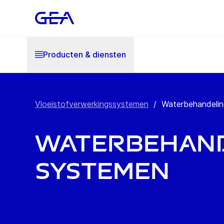
Producten & diensten
Vloeistofverwerkingssystemen
/
Waterbehandeli
Waterbehand
systemen