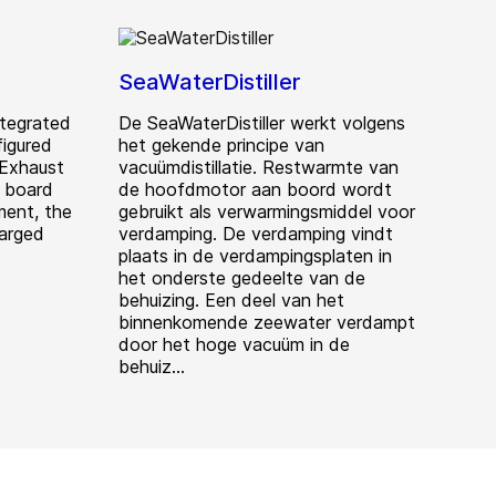
SeaWaterDistiller
tegrated
De SeaWaterDistiller werkt volgens
figured
het gekende principe van
 Exhaust
vacuümdistillatie. Restwarmte van
n board
de hoofdmotor aan boord wordt
ment, the
gebruikt als verwarmingsmiddel voor
harged
verdamping. De verdamping vindt
plaats in de verdampingsplaten in
het onderste gedeelte van de
behuizing. Een deel van het
binnenkomende zeewater verdampt
door het hoge vacuüm in de
behuiz...