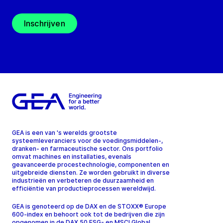
Inschrijven
GEA is een van 's werelds grootste
systeemleveranciers voor de voedingsmiddelen-,
dranken- en farmaceutische sector. Ons portfolio
omvat machines en installaties, evenals
geavanceerde procestechnologie, componenten en
uitgebreide diensten. Ze worden gebruikt in diverse
industrieën en verbeteren de duurzaamheid en
efficiëntie van productieprocessen wereldwijd.
GEA is genoteerd op de DAX en de STOXX® Europe
600-index en behoort ook tot de bedrijven die zijn
opgenomen in de DAX 50 ESG- en MSCI Global