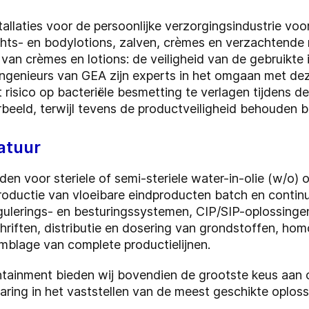
allaties voor de persoonlijke verzorgingsindustrie voo
hts- en bodylotions, zalven, crèmes en verzachtende m
van crèmes en lotions: de veiligheid van de gebruikte 
ingenieurs van GEA zijn experts in het omgaan met d
risico op bacteriële besmetting te verlagen tijdens d
eeld, terwijl tevens de productveiligheid behouden bl
atuur
n voor steriele of semi-steriele water-in-olie (w/o) o
oductie van vloeibare eindproducten batch en contin
gulerings- en besturingssystemen, CIP/SIP-oplossinge
chriften, distributie en dosering van grondstoffen, ho
mblage van complete productielijnen.
ntainment bieden wij bovendien de grootste keus aan 
ring in het vaststellen van de meest geschikte oploss