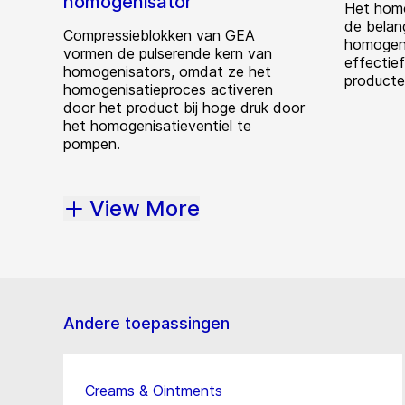
homogenisator
Het homo
de belan
Compressieblokken van GEA
homogeni
vormen de pulserende kern van
effectie
homogenisators, omdat ze het
producte
homogenisatieproces activeren
door het product bij hoge druk door
het homogenisatieventiel te
pompen.
View More
Andere toepassingen
Creams & Ointments