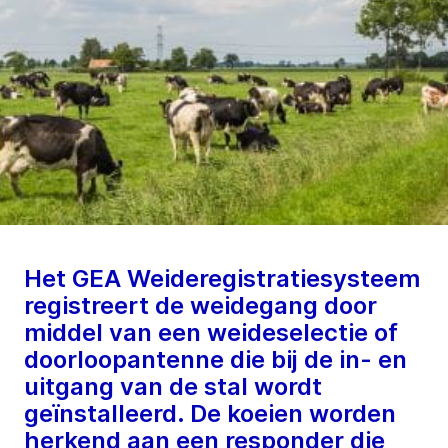
Het GEA Weideregistratiesysteem
registreert de weidegang door
middel van een weideselectie of
doorloopantenne die bij de in- en
uitgang van de stal wordt
geïnstalleerd. De koeien worden
herkend aan een responder die