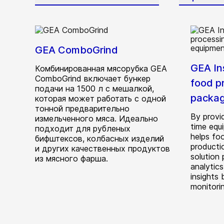
GEA ComboGrind
GEA In
Комбинированная мясорубка GEA
ComboGrind включает бункер
food p
подачи на 1500 л с мешалкой,
packag
которая может работать с одной
тонной предварительно
By provid
измельченного мяса. Идеально
time equ
подходит для рубленых
helps fo
бифштексов, колбасных изделий
producti
и других качественных продуктов
solution
из мясного фарша.
analytic
insights
monitori