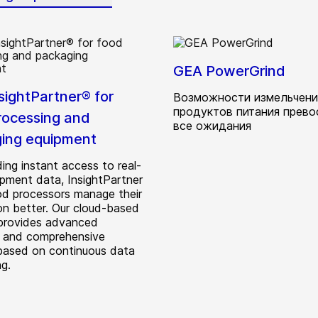
GEA PowerGrind
sightPartner® for
Возможности измельчени
продуктов питания прево
rocessing and
все ожидания
ing equipment
ing instant access to real-
ipment data, InsightPartner
od processors manage their
on better. Our cloud-based
 provides advanced
s and comprehensive
 based on continuous data
ng.