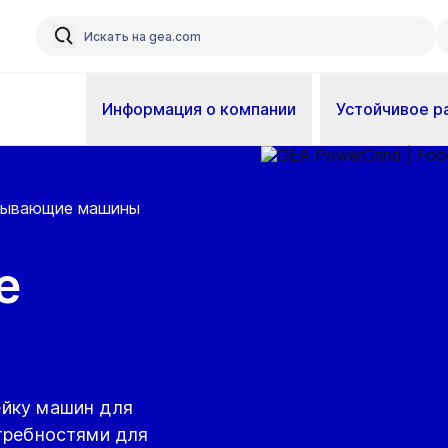
Информация о компании
Устойчивое р
лывающие машины
е
ейку машин для
требностями для