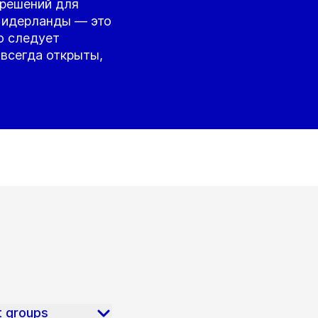
 решений для
Нидерланды — это
о следует
 всегда открыты,
t groups