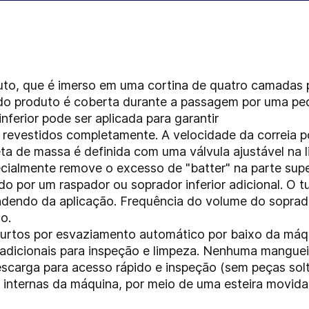
to, que é imerso em uma cortina de quatro camadas pa
r do produto é coberta durante a passagem por uma pe
ferior pode ser aplicada para garantir
m revestidos completamente. A velocidade da correia p
eta de massa é definida com uma válvula ajustável na 
ecialmente remove o excesso de "batter" na parte supe
ido por um raspador ou soprador inferior adicional. O 
ndo da aplicação. Frequência do volume do soprado
o.
rtos por esvaziamento automático por baixo da máqu
 adicionais para inspeção e limpeza. Nenhuma manguei
scarga para acesso rápido e inspeção (sem peças solt
ies internas da máquina, por meio de uma esteira movid