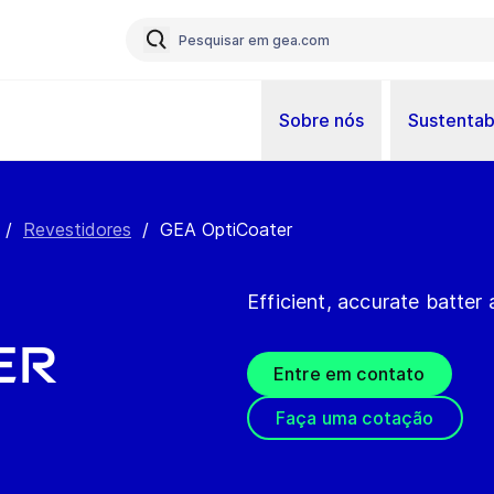
Sobre nós
Sustentab
/
Revestidores
/
GEA OptiCoater
Efficient, accurate batter
er
Entre em contato
Faça uma cotação