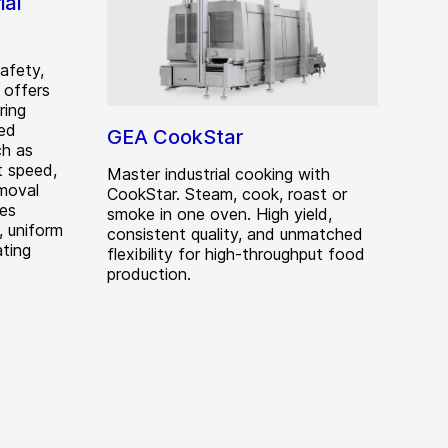
ial
safety,
 offers
ring
ied
GEA CookStar
ch as
lt speed,
Master industrial cooking with
moval
CookStar. Steam, cook, roast or
es
smoke in one oven. High yield,
, uniform
consistent quality, and unmatched
ting
flexibility for high-throughput food
production.