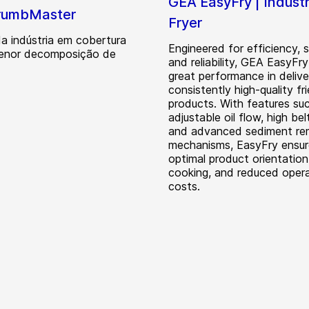
GEA EasyFry | Industr
rumbMaster
Fryer
a indústria em cobertura
Engineered for efficiency, 
enor decomposição de
and reliability, GEA EasyFry
great performance in delive
consistently high-quality fr
products. With features su
adjustable oil flow, high be
and advanced sediment re
mechanisms, EasyFry ensur
optimal product orientation
cooking, and reduced opera
costs.