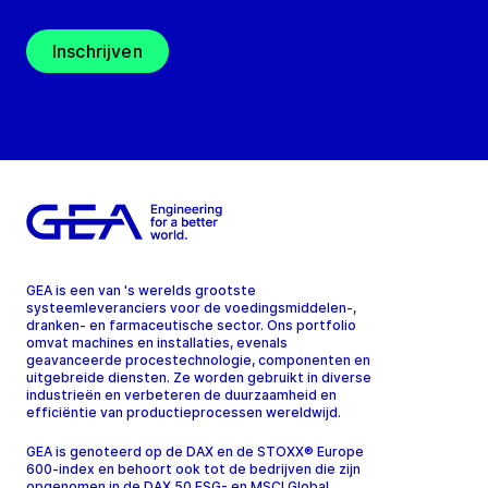
Inschrijven
GEA is een van 's werelds grootste
systeemleveranciers voor de voedingsmiddelen-,
dranken- en farmaceutische sector. Ons portfolio
omvat machines en installaties, evenals
geavanceerde procestechnologie, componenten en
uitgebreide diensten. Ze worden gebruikt in diverse
industrieën en verbeteren de duurzaamheid en
efficiëntie van productieprocessen wereldwijd.
GEA is genoteerd op de DAX en de STOXX® Europe
600-index en behoort ook tot de bedrijven die zijn
opgenomen in de DAX 50 ESG- en MSCI Global