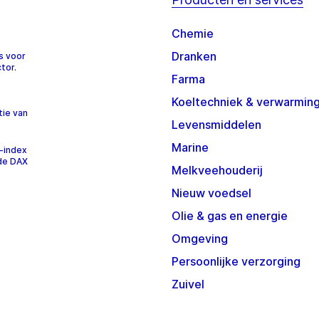
Chemie
Dranken
s voor
tor.
Farma
Koeltechniek & verwarmin
tie van
Levensmiddelen
Marine
-index
 de DAX
Melkveehouderij
Nieuw voedsel
Olie & gas en energie
Omgeving
Persoonlijke verzorging
Zuivel