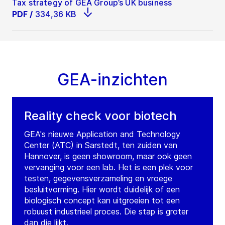
Tax strategy of GEA Group’s UK business
Craighall Business Park
PDF
/
334,36 KB
G4 9XA
Glasgow
United Kingdom
Tel.:
+44 1413 532831
Contact
GEA-inzichten
GEA United Kingdom
Herefordshire
Reality check voor biotech
5 Stoneyhill Industrial Estate, Whitchurch,
GEA's nieuwe Application and Technology
Ross-on-Wye, Herefordshire
Center (ATC) in Sarstedt, ten zuiden van
HR9 6BX
Ross-on-Wye
Hannover, is geen showroom, maar ook geen
United Kingdom
vervanging voor een lab. Het is een plek voor
testen, gegevensverzameling en vroege
Tel.:
+44 1179 595958 / +44 1600 891010
besluitvorming. Hier wordt duidelijk of een
biologisch concept kan uitgroeien tot een
Contact
robuust industrieel proces. Die stap is groter
dan die lijkt.