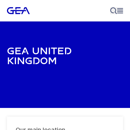
GEA United
Kingdom
Our main location