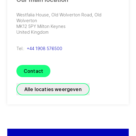
Westfalia House, Old Wolverton Road, Old
Wolverton
MK12 5PY
Milton Keynes
United Kingdom
Tel.:
+44 1908 576500
Contact
Alle locaties weergeven
GEA Farm Technologies
Wylye Works, Watery Lane, Bishopstrow
BA12 9HT
Warminster