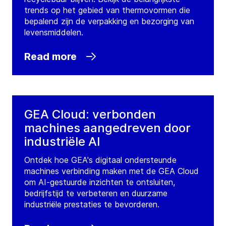
trends op het gebied van thermovormen die
bepalend zijn de verpakking en bezorging van
GEA United Kingdom
levensmiddelen.
Sittingbourne, Kent
Read more
Unit 9, Conqueror Court, Watermark, Velum
Drive
ME10 5BH
Sittingbourne, Kent
United Kingdom
Tel.:
+44 1795 514630
GEA Cloud: verbonden
machines aangedreven door
Contact
industriële AI
Ontdek hoe GEA's digitaal ondersteunde
GEA United Kingdom Spalding
machines verbinding maken met de GEA Cloud
Office 9/10 Springfield House
om AI-gestuurde inzichten te ontsluiten,
PE12 6ET
Camelgate, Spalding, Lincolnshire
bedrijfstijd te verbeteren en duurzame
United Kingdom
industriële prestaties te bevorderen.
Tel.:
+44 177 571 9750