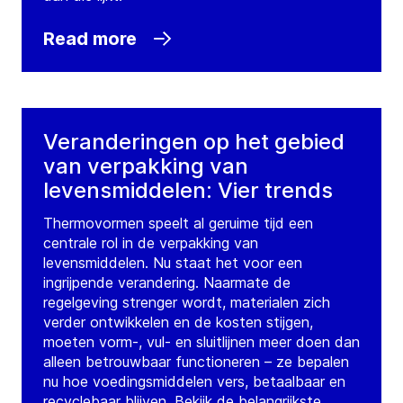
GEA United Kingdom Leeds
Read more
One City West, Gelderd Road, Holbeck
LS12 6NJ
Leeds
United Kingdom
Tel.:
+44 1133 877370
Veranderingen op het gebied
Contact
van verpakking van
levensmiddelen: Vier trends
GEA United Kingdom
Thermovormen speelt al geruime tijd een
Nottingham
centrale rol in de verpakking van
levensmiddelen. Nu staat het voor een
15 Farrington Way, Eastwood Link Business
ingrijpende verandering. Naarmate de
Park, Eastwood
regelgeving strenger wordt, materialen zich
NG16 3BF
Nottingham
verder ontwikkelen en de kosten stijgen,
United Kingdom
moeten vorm-, vul- en sluitlijnen meer doen dan
Tel.:
+44 1159 383075
alleen betrouwbaar functioneren – ze bepalen
nu hoe voedingsmiddelen vers, betaalbaar en
Contact
recyclebaar blijven. Bekijk de belangrijkste