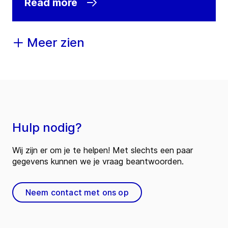
Read more
Contact
Meer zien
GEA United Kingdom
Warrington, Cheshire
Leacroft Road, Birchwood
WA3 6JF
Warrington, Cheshire
United Kingdom
Tel.:
+44 1925 812650
Hulp nodig?
Contact
Wij zijn er om je te helpen! Met slechts een paar
gegevens kunnen we je vraag beantwoorden.
Neem contact met ons op