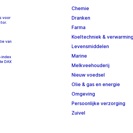
Chemie
Dranken
s voor
tor.
Farma
Koeltechniek & verwarmin
tie van
Levensmiddelen
Marine
-index
 de DAX
Melkveehouderij
Nieuw voedsel
Olie & gas en energie
Omgeving
Persoonlijke verzorging
Zuivel