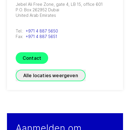
Jebel Ali Free Zone, gate 4, LB 15, office 601
P.O. Box 262952
Dubai
United Arab Emirates
Tel.:
+971 4 887 5650
Fax:
+971 4 887 5651
Contact
Alle locaties weergeven
GRADE Refrigeration
(
A joint venture of GEA and TIG
)
P.O. Box 3007 - Block 20014 First Industrial
Aanmelden om
Zone, El Obour City