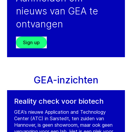
Cairo
nieuws van GEA te
Egypt
Tel.:
+202 4 4893565
ontvangen
Fax:
+202 4 4893566
Service: +971 504635548
Sign up
(weekends/outside working hours)
Visit GRADE website
GEA-inzichten
Reality check voor biotech
GEA's nieuwe Application and Technology
Center (ATC) in Sarstedt, ten zuiden van
Hannover, is geen showroom, maar ook geen
vervanging voor een lab. Het is een plek voor