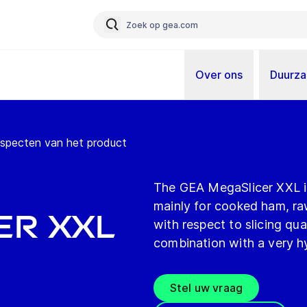
Over ons
Duurz
 aspecten van het product
The GEA MegaSlicer XXL is
mainly for cooked ham, ra
er XXL
with respect to slicing qual
combination with a very h
Stel uw vraag