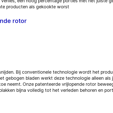
g verlies, een hoog percentage porties met het juiste g
chte producten als gekookte worst
ende rotor
ijden. Bij conventionele technologie wordt het produ
met gebogen bladen werkt deze technologie alleen als
 toe neemt. Onze patenteerde vrijlopende rotor beweeg
lakken bijna volledig tot het verleden behoren en por