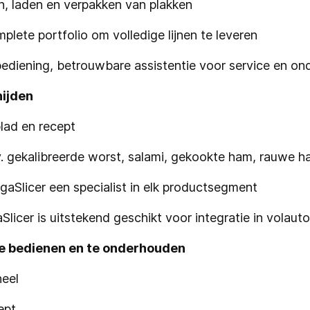
n, laden en verpakken van plakken
ete portfolio om volledige lijnen te leveren
e bediening, betrouwbare assistentie voor service en o
nijden
blad en recept
. gekalibreerde worst, salami, gekookte ham, rauwe h
Slicer een specialist in elk productsegment
Slicer is uitstekend geschikt voor integratie in volaut
te bedienen en te onderhouden
neel
ept