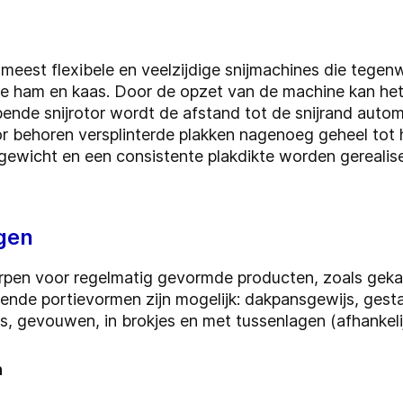
eest flexibele en veelzijdige snijmachines die tegen
te ham en kaas. Door de opzet van de machine kan het
pende snijrotor wordt de afstand tot de snijrand auto
or behoren versplinterde plakken nagenoeg geheel tot h
 gewicht en een consistente plakdikte worden gerealise
ngen
pen voor regelmatig gevormde producten, zoals gekal
ende portievormen zijn mogelijk: dakpansgewijs, gest
, gevouwen, in brokjes en met tussenlagen (afhankelij
n