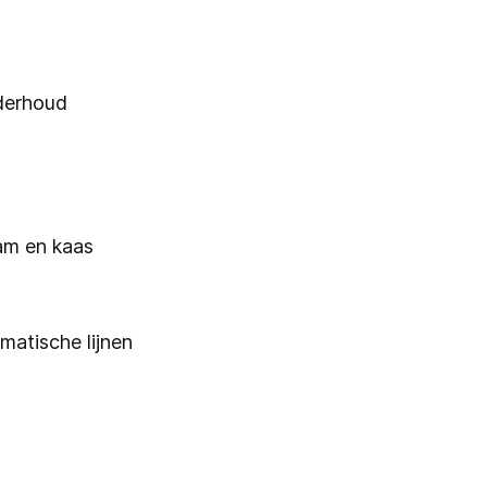
nderhoud
am en kaas
omatische lijnen