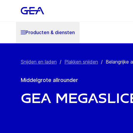
Producten & diensten
Snijden en laden
/
Plakken snijden
/
Belangrijke
Middelgrote allrounder
GEA MegaSlic