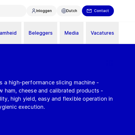
Inloggen
Dutch
Contact
aamheid
Beleggers
Media
Vacatures
 a high-performance slicing machine -
w ham, cheese and calibrated products -
ity, high yield, easy and flexible operation in
ygienic execution.