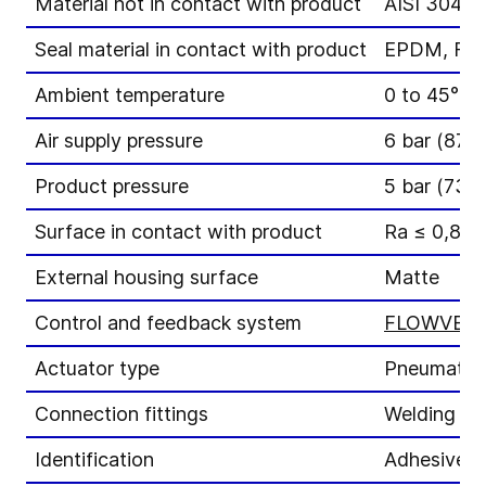
Material not in contact with product
AISI 304
Seal material in contact with product
EPDM, FK
Ambient temperature
0 to 45°C
Air supply pressure
6 bar (87 p
Product pressure
5 bar (73 p
Surface in contact with product
Ra ≤ 0,8 μ
External housing surface
Matte
Control and feedback system
FLOWVENT 
Actuator type
Pneumatic a
Connection fittings
Welding en
Identification
Adhesive l