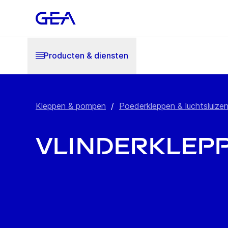
Producten & diensten
Kleppen & pompen
/
Poederkleppen & luchtsluize
Vlinderklep