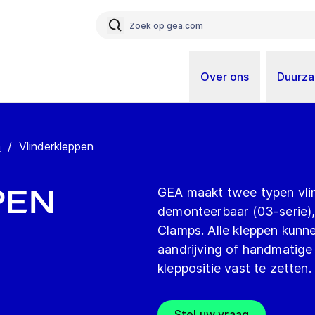
Over ons
Duurz
n
/
Vlinderkleppen
pen
GEA maakt twee typen vlin
demonteerbaar (03-serie),
Clamps. Alle kleppen kun
aandrijving of handmatig
kleppositie vast te zetten.
Stel uw vraag