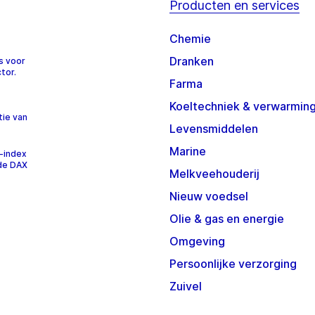
Producten en services
Chemie
Dranken
s voor
tor.
Farma
Koeltechniek & verwarmin
tie van
Levensmiddelen
Marine
-index
 de DAX
Melkveehouderij
Nieuw voedsel
Olie & gas en energie
Omgeving
Persoonlijke verzorging
Zuivel