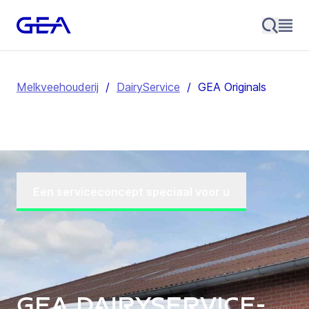
Melkveehouderij
/
DairyService
/
GEA Originals
Een serviceconcept speciaal voor u
GEA DairyService-