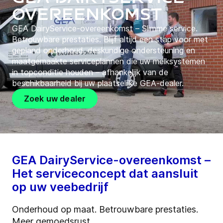
overeenkomst
GEA DairyService-overeenkomst – Slimme service.
Betrouwbare prestaties.​ Blijf altijd een stap voor met
gepland onderhoud, deskundige ondersteuning en
maatgemaakte serviceplannen die uw melksystemen
in topconditie houden – afhankelijk van de
beschikbaarheid bij uw plaatselijke GEA-dealer.​
Zoek uw dealer
GEA DairyService-overeenkomst –
Het serviceconcept dat aansluit
op uw veebedrijf
Onderhoud op maat. Betrouwbare prestaties.
Meer gemoedsrust.